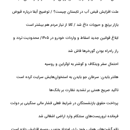
جریان دارد
علت افزایش قبض آب در تابستان چیست؟ / توضیح آبفا درباره قبوض
آب
بازار برنج و حبوبات داغ شد / کالا از نیاز مردم هم بیشتر است
ابلاغ قوانین جدید اسقاط و واردات خودرو در ۱۴۰۵/ محدودیت تردد و
سوخت‌رسانی به فرسوده‌ها
راز راه‌راه بودن گورخرها فاش شد
احتمال سفر ویتکاف و کوشنر به اوکراین و روسیه
هانتر بایدن: سرطان جو بایدن به استخوان‌هایش سرایت کرده است
تاکید صریح همتی بر تشدید نظارت بر بانک‌ها
پرداخت حقوق بازنشستگان در شرایط فعلی فشار مالی سنگینی بر دولت
دارد
فرمانده تروریست‌های سنتکام وارد اراضی اشغالی شد
ناتو گشت‌های هوایی خود را در امتداد جنوب روسیه افزایش داده است