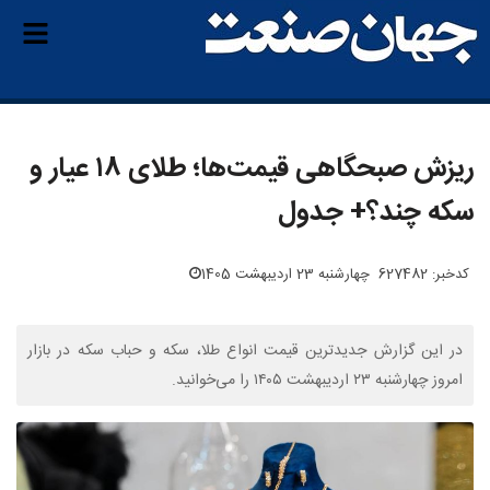
ریزش صبحگاهی قیمت‌ها؛ طلای ۱۸ عیار و
سکه چند؟+ جدول
کدخبر: 627482
چهارشنبه 23 اردیبهشت 1405
در این گزارش جدیدترین قیمت انواع طلا، سکه و حباب سکه در بازار
امروز چهارشنبه ۲۳ اردیبهشت ۱۴۰۵ را می‌خوانید.