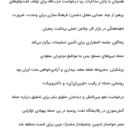
همزمان با پایان مذاکرات رم؛ درخواست حزب‌الله برای توقف گفت‌وگوهای
لبنان با اسرائیل
پرهیز از چند صدایی مقابل دشمن/ فرهنگ‌سازی برای وحدت، ضرورت
امروز کشور است
ناهماهنگی در بازار کار، چالش اصلی برداشت زعفران
پنتاگون جلسه اضطراری برای تأمین تسلیحات برگزار می‌کند
حمله نیروهای مسلح یمن به مواضع مزدوران سعودی
پزشکیان: مشروطه نقطه عطف بیداری و آزادی‌خواهی ملت ایران بود
رونمایی «متا» از رقیب «اوپن‌ای‌آی» و «آنتروپیک»
درخواست عفو بین‌الملل و دیده‌بان حقوق بشر برای تحقیق درباره حمله
به خبرنگاران در لبنان
آتش‌سوزی در پالایشگاه نفت روسیه در پی حمله پهپادی اوکراین
مصر خواستار تدوین چشم‌انداز مشترک عربی برای امنیت منطقه شد