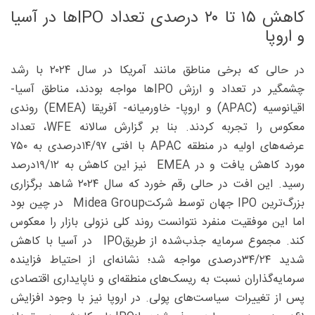
کاهش ۱۵ تا ۲۰ درصدی تعداد ‌IPOها در آسیا
و اروپا
در حالی‌ که برخی مناطق مانند آمریکا در سال ‌۲۰۲۴ با رشد
چشمگیر در تعداد و ارزش IPOها مواجه بودند، مناطق آسیا-
اقیانوسیه (APAC) و اروپا- خاورمیانه- آفریقا (EMEA) روندی
معکوس را تجربه کردند. بنا بر گزارش سالانه ‌WFE، تعداد
عرضه‌های اولیه در منطقه APAC با افتی ۹۷/‏‏۱۴درصدی به ۷۵۰
مورد کاهش یافت و در EMEA نیز این کاهش به ۱۲/‏‏۱۹‌درصد
رسید. این افت در حالی رقم خورد که سال ۲۰۲۴ شاهد برگزاری
بزرگ‌ترین IPO جهان توسط شرکتMidea Group در چین بود
اما این موفقیت منفرد نتوانست روند کلی نزولی بازار را معکوس
کند. مجموع سرمایه جذب‌شده از طریقIPO در آسیا با کاهش
شدید ۲۴/‏‏۳۴‌درصدی مواجه شد؛ نشانه‌ای از احتیاط فزاینده
سرمایه‌گذاران نسبت به ریسک‌های منطقه‌ای و ناپایداری اقتصادی
پس از تغییرات سیاست‌های پولی. در اروپا نیز با وجود افزایش