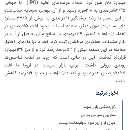
میلیارد دلار عبور کرد. تعداد عرضه‌های اولیه (IPO) با جهشی
۴۵/‏‏۵۲‌درصدی به ۲۱۸مورد رسید و از آن مهم‌تر، سرمایه جذب‌شده
از این مسیر با رشد چشمگیر ۹۱‌درصدی به بیش از ۵/‏‏۳۳میلیارد
دلار رسید. در سوی دیگر، منطقه آسیا با وجود افت ۱۵‌درصدی در
تعداد IPOها و کاهش ۳۴‌درصدی در منابع مالی حاصل از آن، در
بازار مشتقات عملکردی درخشان ثبت کرد. تعداد قراردادهای اختیار
معامله در این منطقه بیش از ۵۳درصد رشد کرد و از مرز ۱۳۴‌میلیارد
قرارداد گذشت. این در حالی است که اروپا در اغلب شاخص‌ها
روندی نزولی داشت. ارزش بازار سرمایه در اروپا با افت
۵۵/‏‏۷درصدی همراه بود و تعداد IPOها نیز حدود ۱۹‌درصد کاهش
یافت.
اخبار مرتبط
رکوردشکنی بازار سهام
سناریوی سیاسی بورس
خبری از واریز سود سهام‌عدالت نیست