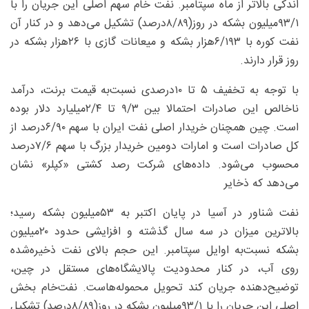
اندکی بالاتر از ماه سپتامبر. نفت خام سهم اصلی این جریان را با
۹۳/۱‌میلیون بشکه در روز(۸/۸۹‌درصد) تشکیل می‌دهد و در کنار آن
نفت کوره با ۶/۱۹۳‌هزار بشکه و میعانات گازی با ۲۶‌هزار بشکه در
روز قرار دارند.
با توجه به تخفیف ۵ تا ۱۰درصدی نسبت‌به قیمت برنت، درآمد
ناخالص این صادرات احتمالا بین ۹/۳ تا ۲/۴میلیارد دلار بوده
است. چین همچنان خریدار اصلی نفت ایران با سهم ۶/۹۰‌درصد از
کل صادرات است و امارات دومین خریدار بزرگ با سهم ۷/۶‌درصد
محسوب می‌شود. داده‌های شرکت رصد کشتی «کپلر» نشان
می‌دهد که ذخایر
نفت شناور در آسیا در پایان اکتبر به ۵۳‌میلیون بشکه رسید؛
بالاترین میزان در سه سال گذشته و افزایشی حدود ۲۰‌میلیون
بشکه نسبت‌به اوایل سپتامبر. این حجم بالای نفت ذخیره‌شده
روی آب، در کنار محدودیت پالایشگاه‌های مستقل در چین،
توضیح‌دهنده جریان کند تحویل محموله‌هاست. نفت‌خام بخش
اصلی این جریان را با ۹۳/۱‌میلیون بشکه در روز(۸/۸۹‌درصد) تشکیل