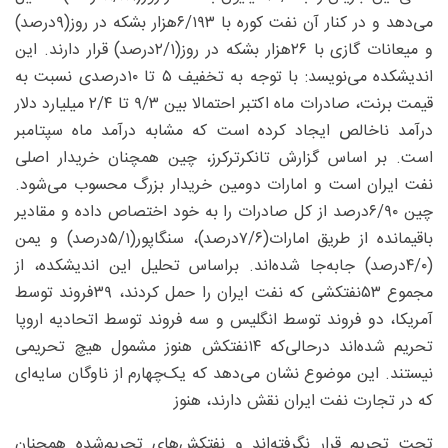
می‌دهد و در کنار آن نفت کوره با ۶/۱۹۳‌هزار بشکه در روز(۹درصد)
و میعانات گازی با ۲۶‌هزار بشکه در روز(۲/۱‌درصد) قرار دارند. این
اندیشکده می‌نویسد: با توجه به تخفیف ۵ تا ۱۰درصدی نسبت به
قیمت برنت، صادرات ماه اکتبر احتمالا بین ۹/۳ تا ۲/۴ میلیارد دلار
درآمد ناخالص ایجاد کرده است که مشابه درآمد ماه سپتامبر
است. بر اساس گزارش تانکرترکرز، چین همچنان خریدار اصلی
نفت ایران است و امارات دومین خریدار بزرگ محسوب می‌شود.
چین ۶/۹۰‌درصد از کل صادرات را به خود اختصاص داده و مقادیر
باقیمانده از طریق امارات(۷/۶‌درصد)، سنگاپور(۵/۱‌درصد) و یمن
(۴/۰درصد) جابه‌جا شده‌اند. براساس تحلیل این اندیشکده، از
مجموع ۵۳نفتکشی که نفت ایران را حمل کردند، ۳۹‌فروند توسط
آمریکا، دو فروند توسط انگلیس و سه فروند توسط اتحادیه اروپا
تحریم شده‌اند درحالی‌که ۱۴‌نفتکش هنوز مشمول هیچ تحریمی
نیستند. این موضوع نشان می‌دهد که یک‌چهارم از ناوگان سایه‌ای
که در تجارت نفت ایران نقش دارند، هنوز
تحت تحریم قرار نگرفته‌اند و نفتکش‌های تحریم‌شده همچنان