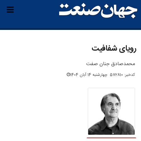
رویای شفافیت
محمدصادق جنان صفت
کدخبر: 572810
چهارشنبه 14 آبان 1404