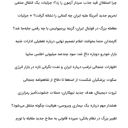
چرا استقلال قید جذب سردار آزمون را زد؟؛ جزئیات یک انتقال منتفی
تحریم جدید آمریکا علیه ایران چه کسانی را نشانه گرفت؟ + جزئیات
معامله بزرگ در فوتبال ایران؛ گزینه پرسپولیس با چه رقمی جابه‌جا شد؟
کارمندان حتما بخوانند؛ اعلام تصمیم نهایی درباره تعطیلی ادارات شنبه
بازار خودرو دوباره داغ شد؛ سود چندصد میلیونی اطلس سایپا
اظهارات جنجالی ترامپ درباره ایران و نفت؛ نگرانی تازه در بازار انرژی
سکوت پزشکیان شکست؛ از استعفا تا دفاع از تفاهم‌نامه جنجالی
ثروت دیجیتال، هدف جدید تبهکاران؛ حملات خشونت‌آمیز رمزارزی
افزایش یافت
هشدار مهم درباره یک بیماری ویروسی؛ هپاتیت چگونه منتقل می‌شود؟
تغییر بزرگ در نظام بانکی؛ سپرده قانونی به سلاح جدید مقابله با تورم
تبدیل شد