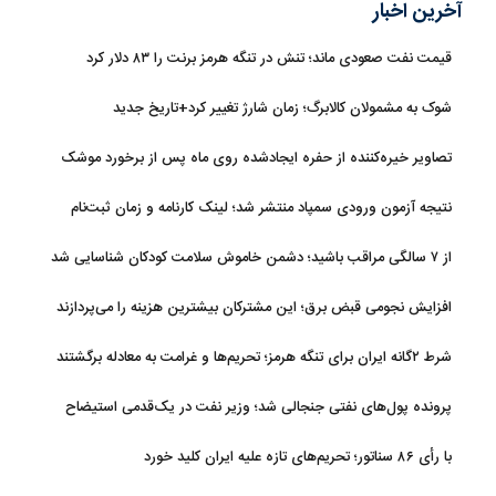
آخرین اخبار
قیمت نفت صعودی ماند؛ تنش در تنگه هرمز برنت را ۸۳ دلار کرد
شوک به مشمولان کالابرگ؛ زمان شارژ تغییر کرد+تاریخ جدید
تصاویر خیره‌کننده از حفره ایجادشده روی ماه پس از برخورد موشک
فالکون ۹
نتیجه آزمون ورودی سمپاد منتشر شد؛ لینک کارنامه و زمان ثبت‌نام
از ۷ سالگی مراقب باشید؛ دشمن خاموش سلامت کودکان شناسایی شد
افزایش نجومی قبض برق؛ این مشترکان بیشترین هزینه را می‌پردازند
شرط ۲گانه ایران برای تنگه هرمز؛ تحریم‌ها و غرامت به معادله برگشتند
پرونده پول‌های نفتی جنجالی شد؛ وزیر نفت در یک‌قدمی استیضاح
با رأی ۸۶ سناتور؛ تحریم‌های تازه علیه ایران کلید خورد