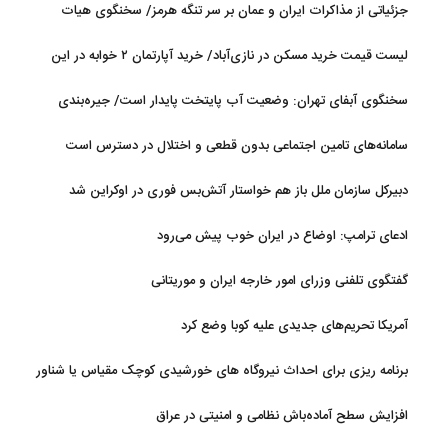
جزئیاتی از مذاکرات ایران و عمان بر سر تنگه هرمز/ سخنگوی هیات
رئیسه مجلس: بیانیه‌ای شامل تصحیح مسیر تردد دریایی در تنگه، در
لیست قیمت خرید مسکن در نازی‌آباد/ خرید آپارتمان ۲ خوابه در این
آستانه نهایی شدن است
منطقه چقدر سرمایه نیاز دارد؟ + جدول مردادماه ۱۴۰۵
سخنگوی آبفای تهران: وضعیت آب پایتخت پایدار است/ جیره‌بندی
نداریم
سامانه‌های تامین اجتماعی بدون قطعی و اختلال در دسترس است
دبیرکل سازمان ملل باز هم خواستار آتش‌بس فوری در اوکراین شد
ادعای ترامپ: اوضاع در ایران خوب پیش می‌رود
گفتگوی تلفنی وزرای امور خارجه ایران و موریتانی
آمریکا تحریم‌های جدیدی علیه کوبا وضع کرد
برنامه ریزی برای احداث نیروگاه های خورشیدی کوچک مقیاس یا شناور
روی آب در مازندران
افزایش سطح آماده‌باش نظامی و امنیتی در عراق