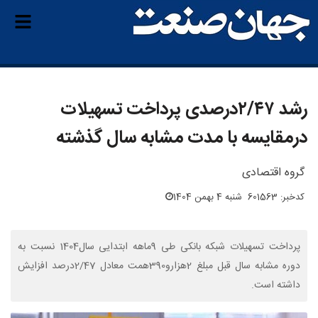
رشد ۲/۴۷‌درصدی پرداخت تسهیلات
درمقایسه با مدت مشابه سال گذشته
گروه اقتصادی
کدخبر: 601563
شنبه 4 بهمن 1404
پرداخت تسهیلات شبکه بانکی طی 9ماهه ابتدایی سال1404 نسبت به
دوره مشابه سال قبل مبلغ 2‌هزارو390‌همت معادل 2/47‌درصد افزايش
داشته است.