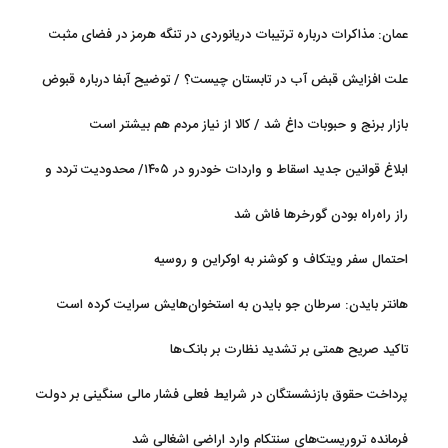
عمان: مذاکرات درباره ترتیبات دریانوردی در تنگه هرمز در فضای مثبت
جریان دارد
علت افزایش قبض آب در تابستان چیست؟ / توضیح آبفا درباره قبوض
آب
بازار برنج و حبوبات داغ شد / کالا از نیاز مردم هم بیشتر است
ابلاغ قوانین جدید اسقاط و واردات خودرو در ۱۴۰۵/ محدودیت تردد و
سوخت‌رسانی به فرسوده‌ها
راز راه‌راه بودن گورخرها فاش شد
احتمال سفر ویتکاف و کوشنر به اوکراین و روسیه
هانتر بایدن: سرطان جو بایدن به استخوان‌هایش سرایت کرده است
تاکید صریح همتی بر تشدید نظارت بر بانک‌ها
پرداخت حقوق بازنشستگان در شرایط فعلی فشار مالی سنگینی بر دولت
دارد
فرمانده تروریست‌های سنتکام وارد اراضی اشغالی شد