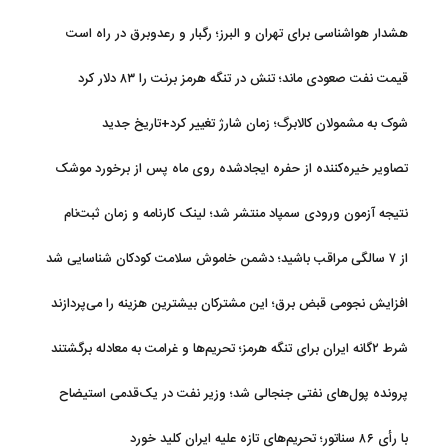
هشدار هواشناسی برای تهران و البرز؛ رگبار و رعدوبرق در راه است
قیمت نفت صعودی ماند؛ تنش در تنگه هرمز برنت را ۸۳ دلار کرد
شوک به مشمولان کالابرگ؛ زمان شارژ تغییر کرد+تاریخ جدید
تصاویر خیره‌کننده از حفره ایجادشده روی ماه پس از برخورد موشک
فالکون ۹
نتیجه آزمون ورودی سمپاد منتشر شد؛ لینک کارنامه و زمان ثبت‌نام
از ۷ سالگی مراقب باشید؛ دشمن خاموش سلامت کودکان شناسایی شد
افزایش نجومی قبض برق؛ این مشترکان بیشترین هزینه را می‌پردازند
شرط ۲گانه ایران برای تنگه هرمز؛ تحریم‌ها و غرامت به معادله برگشتند
پرونده پول‌های نفتی جنجالی شد؛ وزیر نفت در یک‌قدمی استیضاح
با رأی ۸۶ سناتور؛ تحریم‌های تازه علیه ایران کلید خورد