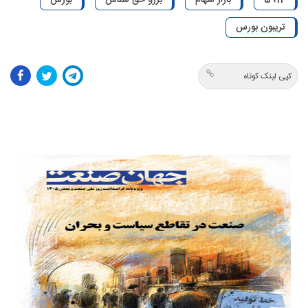
5912
بازار سهام
برزو حق شناس
بورس
تریبون بورس
کپی لینک کوتاه