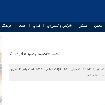
معدن
مسکن
بازرگانی و کشاورزی
انرژی
جامعه
فرهنگ و
کدخبر: 585534
یکشنبه 16 آذر 1404
صنایع منتخب بورسی در آبان ۱۴۰۴ به جز فرآورده‌های نفتی (-۴%) رشد تولید داشتند؛ شیمیایی ۲۱%، فلزات اساسی ۳.۴%، استخراج کانه‌های