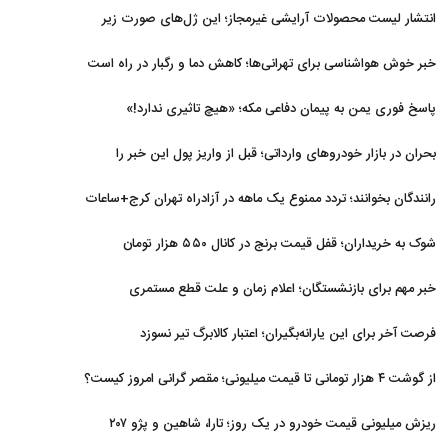
عربستان و پاکستان
انتشار لیست محصولات آرایشی غیرمجاز؛ این ژل‌های صورت زیر
ذره‌بین
خبر خوش هواشناسی برای تهرانی‌ها؛ کاهش دما و رگبار در راه است
پاسخ فوری یمن به پیمان دفاعی مکه؛ «هیچ تاثیری ندارد!»
بحران در بازار خودروهای وارداتی؛ قبل از واریز پول این خبر را
بخوانید
رانندگان بخوانند؛ تردد ممنوع یک ماهه در آزادراه تهران کرج+ساعات
شوک به خریداران؛ قفل قیمت برنج در کانال ۵۵۰ هزار تومان
خبر مهم برای بازنشستگان؛ اعلام زمان و علت قطع مستمری
فرصت آخر برای این یارانه‌بگیران؛ اعتبار کالابرگ تیر نسوزد
از گوشت ۴ هزار تومانی تا قیمت میلیونی؛ مقصر گرانی امروز کیست؟
ریزش میلیونی قیمت خودرو در یک روز؛ تارا، شاهین و پژو ۲۰۷