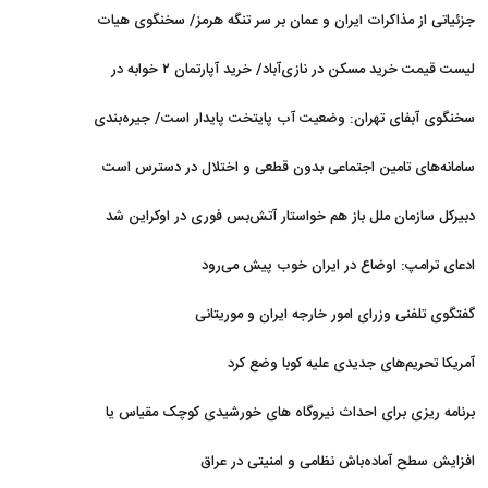
می‌شود
جزئیاتی از مذاکرات ایران و عمان بر سر تنگه هرمز/ سخنگوی هیات
رئیسه مجلس: بیانیه‌ای شامل تصحیح مسیر تردد دریایی در تنگه، در
لیست قیمت خرید مسکن در نازی‌آباد/ خرید آپارتمان ۲ خوابه در
آستانه نهایی شدن است
این منطقه چقدر سرمایه نیاز دارد؟ + جدول مردادماه ۱۴۰۵
سخنگوی آبفای تهران: وضعیت آب پایتخت پایدار است/ جیره‌بندی
نداریم
سامانه‌های تامین اجتماعی بدون قطعی و اختلال در دسترس است
دبیرکل سازمان ملل باز هم خواستار آتش‌بس فوری در اوکراین شد
ادعای ترامپ: اوضاع در ایران خوب پیش می‌رود
گفتگوی تلفنی وزرای امور خارجه ایران و موریتانی
آمریکا تحریم‌های جدیدی علیه کوبا وضع کرد
برنامه ریزی برای احداث نیروگاه های خورشیدی کوچک مقیاس یا
شناور روی آب در مازندران
افزایش سطح آماده‌باش نظامی و امنیتی در عراق