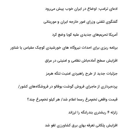
ادعای ترامپ: اوضاع در ایران خوب پیش می‌رود
گفتگوی تلفنی وزرای امور خارجه ایران و موریتانی
آمریکا تحریم‌های جدیدی علیه کوبا وضع کرد
برنامه ریزی برای احداث نیروگاه های خورشیدی کوچک مقیاس یا شناور
روی آب در مازندران
افزایش سطح آماده‌باش نظامی و امنیتی در عراق
جزئیات جدید از طرح راهبردی امنیت تنگه هرمز
پرده‌برداری از ماجرای فروش گوشت بوفالو در فروشگاه‌های کشور/
گوشت بوفالو از کجا وارد می‌شود؟/ هر کیلو بوفالو با چه قیمتی به فروش
قیمت واقعی تخم‌مرغ رسما اعلام شد/ هر کیلو تخم‌مرغ چند؟
می‌رود؟
زلزله ۴ ریشتری بندرلنگه را لرزاند
افزایش پلکانی تعرفه بهای برق کشاورزی لغو شد