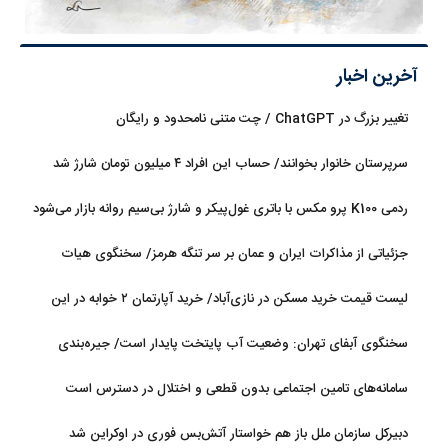
آخرین اخبار
تغییر بزرگ در ChatGPT / چت متنی نامحدود و رایگان
سرپرستان خانوار بخوانند/ حساب این افراد ۴ میلیون تومان شارژ شد
ردمی K100 پرو مکس با باتری غول‌پیکر و شارژ بی‌سیم روانه بازار می‌شود
جزئیاتی از مذاکرات ایران و عمان بر سر تنگه هرمز/ سخنگوی هیات
رئیسه مجلس: بیانیه‌ای شامل تصحیح مسیر تردد دریایی در تنگه، در
لیست قیمت خرید مسکن در نازی‌آباد/ خرید آپارتمان ۲ خوابه در این
آستانه نهایی شدن است
منطقه چقدر سرمایه نیاز دارد؟ + جدول مردادماه ۱۴۰۵
سخنگوی آبفای تهران: وضعیت آب پایتخت پایدار است/ جیره‌بندی
نداریم
سامانه‌های تامین اجتماعی بدون قطعی و اختلال در دسترس است
دبیرکل سازمان ملل باز هم خواستار آتش‌بس فوری در اوکراین شد