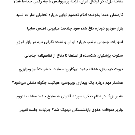
معامله بزرگ در فوتبال ایران؛ گزینه پرسپولیس با چه رقمی جابه‌جا شد؟
کارمندان حتما بخوانند؛ اعلام تصمیم نهایی درباره تعطیلی ادارات شنبه
بازار خودرو دوباره داغ شد؛ سود چندصد میلیونی اطلس سایپا
اظهارات جنجالی ترامپ درباره ایران و نفت؛ نگرانی تازه در بازار انرژی
سکوت پزشکیان شکست؛ از استعفا تا دفاع از تفاهم‌نامه جنجالی
ثروت دیجیتال، هدف جدید تبهکاران؛ حملات خشونت‌آمیز رمزارزی
افزایش یافت
هشدار مهم درباره یک بیماری ویروسی؛ هپاتیت چگونه منتقل می‌شود؟
تغییر بزرگ در نظام بانکی؛ سپرده قانونی به سلاح جدید مقابله با تورم
تبدیل شد
واریز معوقات حقوق بازنشستگان نزدیک شد؟ جزئیات جلسه تعیین
تکلیف مطالبات