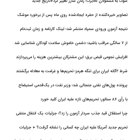
شوک به مشمولان کالابرگ؛ زمان شارژ تغییر کرد+تاریخ جدید
تصاویر خیره‌کننده از حفره ایجادشده روی ماه پس از برخورد موشک
فالکون ۹
نتیجه آزمون ورودی سمپاد منتشر شد؛ لینک کارنامه و زمان ثبت‌نام
از ۷ سالگی مراقب باشید؛ دشمن خاموش سلامت کودکان شناسایی شد
افزایش نجومی قبض برق؛ این مشترکان بیشترین هزینه را می‌پردازند
شرط ۲گانه ایران برای تنگه هرمز؛ تحریم‌ها و غرامت به معادله برگشتند
پرونده پول‌های نفتی جنجالی شد؛ وزیر نفت در یک‌قدمی استیضاح
با رأی ۸۶ سناتور؛ تحریم‌های تازه علیه ایران کلید خورد
چرا استقلال قید جذب سردار آزمون را زد؟؛ جزئیات یک انتقال منتفی
تحریم جدید آمریکا علیه ایران چه کسانی را نشانه گرفت؟ + جزئیات