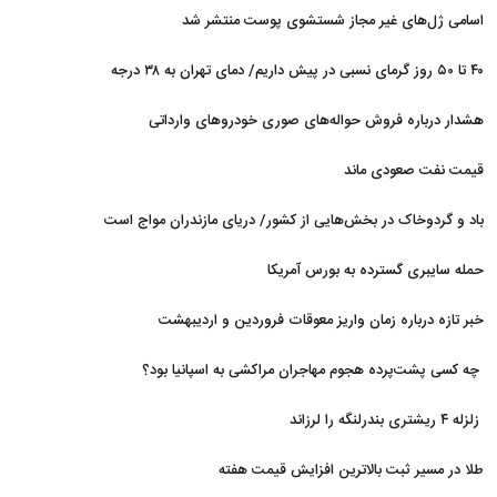
اسامی ژل‌های غیر مجاز شستشوی پوست منتشر شد
۴۰ تا ۵۰ روز گرمای نسبی در پیش داریم/ دمای تهران به ۳۸ درجه
می‌رسد
هشدار درباره فروش حواله‌های صوری خودروهای وارداتی
قیمت نفت صعودی ماند
باد و گردوخاک در بخش‌هایی از کشور/ دریای مازندران مواج است
حمله سایبری گسترده به بورس آمریکا
خبر تازه درباره زمان واریز معوقات فروردین و اردیبهشت
بازنشستگان تامین اجتماعی
چه کسی پشت‌پرده هجوم مهاجران مراکشی به اسپانیا بود؟
زلزله ۴ ریشتری بندرلنگه را لرزاند
طلا در مسیر ثبت بالاترین افزایش قیمت هفته