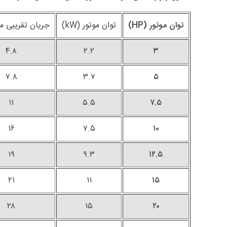
توان موتور (HP)
توان موتور (kW)
جریان تقریبی موت
۴.۸
۲.۲
۳
۷.۸
۳.۷
۵
۱۱
۵.۵
۷.۵
۱۶
۷.۵
۱۰
۱۹
۹.۳
۱۲.۵
۲۱
۱۱
۱۵
۲۸
۱۵
۲۰