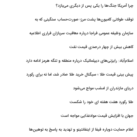
نظامی و تحریم‌ها در فروپاشی شبکه منطقه‌ای ایران
چرا آمریکا جنگ‌ها را یکی پس از دیگری می‌بازد؟
توقف طولانی کامیون‌ها پشت مرز؛ صورت‌حساب سنگینی که به
اقتصاد می‌رسد
سازمان وظیفه عمومی فراجا درباره معافیت سربازان فراری اطلاعیه
داد
کاهش بیش از چهار درصدی قیمت نفت
اسلام‌آباد: رایزنی‌های دیپلماتیک درباره منطقه و تنگه هرمز ادامه دارد
پیش بینی قیمت طلا ؛ سیگنال خرید طلا صادر شد، اما نه برای رکورد
جدید
دریای مازندران از امشب مواج می‌شود
طلا رکورد هفت هفته ای خود را شکست
جهان با افزایش قیمت موادغذایی مواجه است
اعلام حمایت دوباره فیفا از اینفانتینو و تهدید به پاسخ به توهین‌ها