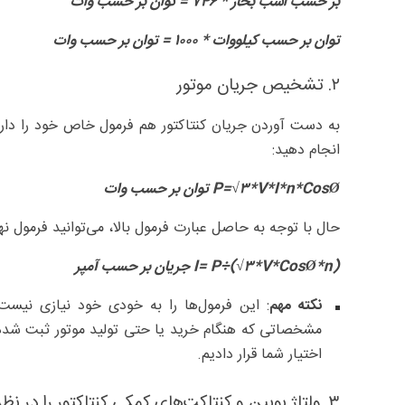
بر حسب اسب بخار * ۷۴۶ = توان بر حسب وات
توان بر حسب کیلووات * ۱۰۰۰ = توان بر حسب وات
۲. تشخیص جریان موتور
به دست آوردن جریان کنتاکتور هم فرمول خاص خود را دارد. 
انجام دهید:
P=√۳*V*I*n*CosØ توان بر حسب وات
حال با توجه به حاصل عبارت فرمول بالا، می‌توانید فرمول نها
I= P÷(√۳*V*CosØ*n) جریان بر حسب آمپر
نکته مهم
: این فرمول‌ها را به خودی خود نیازی نیست
مشخصاتی که هنگام خرید یا حتی تولید موتور ثبت شده، ب
اختیار شما قرار دادیم.
۳. ولتاژ بوبین و کنتاکت‌های کمکی کنتاکتور را در نظر بگیرید