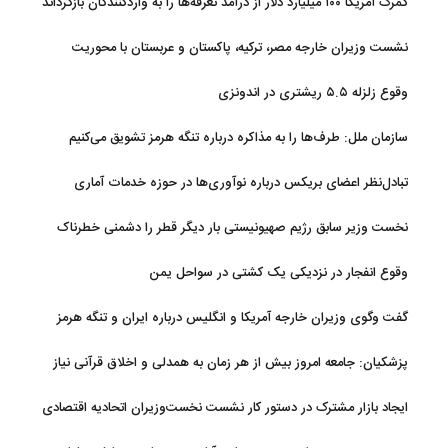
گمرک آمریکا ۱۰۰ میلیارد دلار از درآمد تعرفه‌ها را به واردکنندگان بازگرداند
نشست وزیران خارجه مصر، ترکیه، پاکستان و عربستان با محوریت
تحولات منطقه
وقوع زلزله ۵.۵ ریشتری در اندونزی
سازمان ملل: طرف‌ها را به مذاکره درباره تنگه هرمز تشویق می‌کنیم
تبادل‌نظر اعضای بریکس درباره نوآوری‌ها در حوزه خدمات آماری
نخست وزیر سابق رژیم صهیونیستی بار دیگر قطر را دشمنی خطرناک
توصیف کرد
وقوع انفجار در نزدیکی یک کشتی در سواحل یمن
گفت وگوی وزیران خارجه آمریکا و انگلیس درباره ایران و تنگه هرمز
پزشکیان: جامعه امروز بیش از هر زمان به همدلی و اخلاق قرآنی نیاز
دارد
ایجاد بازار مشترک در دستور کار نشست نخست‌وزیران اتحادیه اقتصادی
اوراسیا