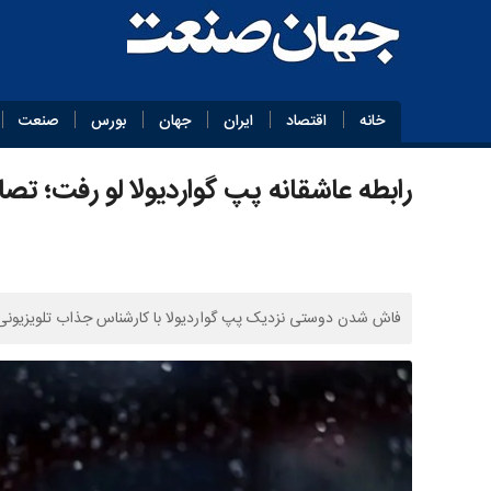
خانه
اقتصاد
ایران
جهان
بورس
صنعت
رابطه عاشقانه پپ گواردیولا لو رفت؛ تص
فاش شدن دوستی نزدیک پپ گواردیولا با کارشناس جذاب تلویزیونی