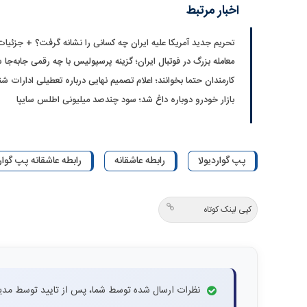
اخبار مرتبط
تحریم جدید آمریکا علیه ایران چه کسانی را نشانه گرفت؟ + جزئیات
معامله بزرگ در فوتبال ایران؛ گزینه پرسپولیس با چه رقمی جابه‌جا 
کارمندان حتما بخوانند؛ اعلام تصمیم نهایی درباره تعطیلی ادارات شن
بازار خودرو دوباره داغ شد؛ سود چندصد میلیونی اطلس سایپا
پپ گواردیولا
رابطه عاشقانه
رابطه عاشقانه پپ گوارد
کپی لینک کوتاه
نظرات ارسال شده توسط شما، پس از تایید توسط مدی