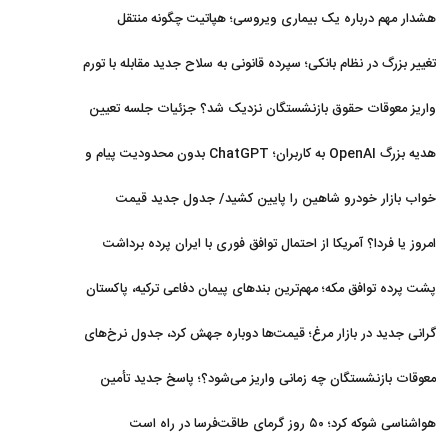
افزایش یافت
هشدار مهم درباره یک بیماری ویروسی؛ هپاتیت چگونه منتقل
می‌شود؟
تغییر بزرگ در نظام بانکی؛ سپرده قانونی به سلاح جدید مقابله با تورم
تبدیل شد
واریز معوقات حقوق بازنشستگان نزدیک شد؟ جزئیات جلسه تعیین
تکلیف مطالبات
هدیه بزرگ OpenAI به کاربران؛ ChatGPT بدون محدودیت پیام و
با مدل جدید می‌آید
خواب بازار خودرو شاهین را پایین کشید/ جدول جدید قیمت
شاهین در مرداد
امروز یا فردا؟ آمریکا از احتمال توافق فوری با ایران پرده برداشت
پشت پرده توافق مکه؛ مهم‌ترین بندهای پیمان دفاعی ترکیه، پاکستان
و عربستان
گرانی جدید در بازار مرغ؛ قیمت‌ها دوباره جهش کرد، جدول نرخ‌های
جدید
معوقات بازنشستگان چه زمانی واریز می‌شود؟؛ پاسخ جدید تأمین
اجتماعی
هواشناسی شوکه کرد؛ ۵۰ روز گرمای طاقت‌فرسا در راه است