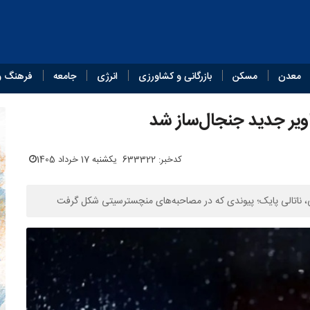
معدن
مسکن
بازرگانی و کشاورزی
انرژی
جامعه
فرهنگ و
اویر جدید جنجال‌ساز شد
کدخبر: 633322
یکشنبه 17 خرداد 1405
، ناتالی پایک؛ پیوندی که در مصاحبه‌های منچسترسیتی شکل گرفت