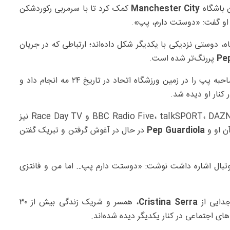
ن باشگاه
Manchester City
کمک کرد تا با سرمربی رکوردشکن
 او گفت: «دوستت دارم، پپ».
، دوستی نزدیکی با یکدیگر شکل داده‌اند؛ ارتباطی که در جریان
Pep
پررنگ‌تر شده است.
ناتالی پایک، که پیش‌تر مدل مجله FHM بوده، آخرین مصاحبه پپ را در زمین ورزشگاه اتحاد در تاریخ ۲۴ مه انجام داد و
پس از آن، این مجری ۴۳ ساله — که با شبکه‌هایی مانند BBC Radio Five، talkSPORT، DAZN و Race Day TV نیز
آن او و
Pep Guardiola
در حال در آغوش گرفتن و تبریک گفتن
فوتبال اشاره داشت نوشت: «دوستت دارم پپ… اما من و فانتزی
Cristina Serra
، همسر و شریک زندگی بیش از ۳۰
ای اجتماعی در کنار یکدیگر دیده شده‌اند.