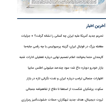
آخرین اخبار
تحریم جدید آمریکا علیه ایران چه کسانی را نشانه گرفت؟ + جزئیات
معامله بزرگ در فوتبال ایران؛ گزینه پرسپولیس با چه رقمی جابه‌جا
شد؟
کارمندان حتما بخوانند؛ اعلام تصمیم نهایی درباره تعطیلی ادارات شنبه
بازار خودرو دوباره داغ شد؛ سود چندصد میلیونی اطلس سایپا
اظهارات جنجالی ترامپ درباره ایران و نفت؛ نگرانی تازه در بازار
انرژی
سکوت پزشکیان شکست؛ از استعفا تا دفاع از تفاهم‌نامه جنجالی
ثروت دیجیتال، هدف جدید تبهکاران؛ حملات خشونت‌آمیز رمزارزی