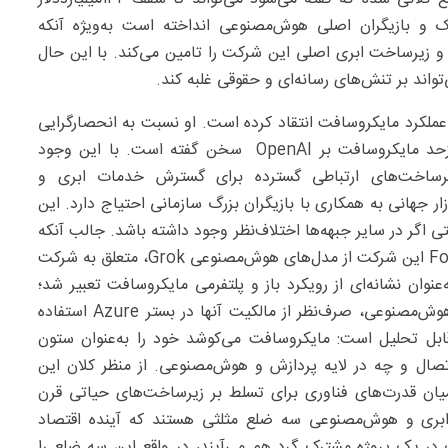
سک و بازیگران اصلی هوش‌مصنوعی انداخته است به‌ویژه آنکه
ر OpenAI سرمایه‌گذاری کرده و زیرساخت ابری اصلی این شرکت را تامین می‌کند. با این حال
واند بر تنش‌های رسانه‌ای و حقوقی غلبه کند.
ملکرد مایکروسافت انتقاد کرده است. او نسبت به انحصارگرایی
در حوزه هوش‌مصنوعی هشدار داده و حتی از نفوذ بیش‌ازحد مایکروسافت بر OpenAI سخن گفته است. با این وجود
زیرساخت‌های ارتباطی گسترده برای گسترش خدمات ابری و
ر جهانی به همکاری با بازیگران بزرگ سازمانی احتیاج دارد. این
 اگر در سایر جبهه‌ها اختلاف‌نظر وجود داشته باشد. جالب آنکه
سال گذشته نیز مایکروسافت اعلام کرد نرم‌افزار ابری Foundry این شرکت از مدل‌های هوش‌مصنوعی Grok، متعلق به شرکت
عنوان نشانه‌ای از رویکرد باز و پلتفرمی مایکروسافت تعبیر شد؛
رویکردی که به مشتریان اجازه می‌دهد از مدل‌های متنوع هوش‌مصنوعی، صرف‌نظر از مالکیت آنها در بستر Azure استفاده
قابل تحلیل است: مایکروسافت می‌کوشد خود را به‌عنوان ستون
صال و چه در لایه پردازش و هوش‌مصنوعی. از منظر کلان این
یان قدرت‌های فناوری برای تسلط بر زیرساخت‌های حیاتی قرن
 ابری و هوش‌مصنوعی سه ضلع مثلثی هستند که آینده اقتصاد
در یک پروژه مشترک گرد هم می‌آیند، در واقع این سه ضلع را