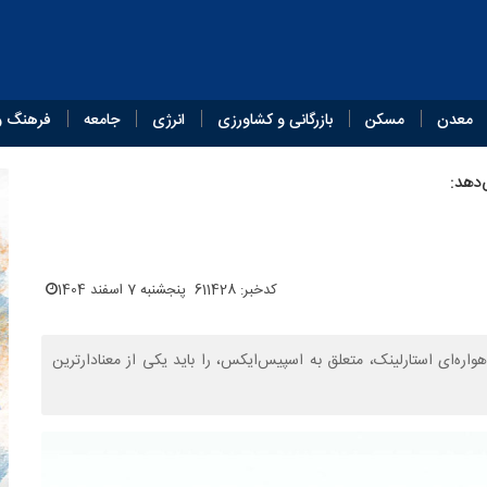
معدن
مسکن
بازرگانی و کشاورزی
انرژی
جامعه
فرهنگ و
‌دهد:
کدخبر: 611428
پنجشنبه 7 اسفند 1404
ره‌ای استارلینک، متعلق به اسپیس‌ایکس، را باید یکی از معنادارترین