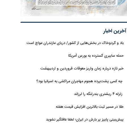
آخرین اخبار
باد و گردوخاک در بخش‌هایی از کشور/ دریای مازندران مواج است
حمله سایبری گسترده به بورس آمریکا
خبر تازه درباره زمان واریز معوقات فروردین و اردیبهشت
بازنشستگان تامین اجتماعی
چه کسی پشت‌پرده هجوم مهاجران مراکشی به اسپانیا بود؟
زلزله ۴ ریشتری بندرلنگه را لرزاند
طلا در مسیر ثبت بالاترین افزایش قیمت هفته
پیش‌بینی پاییز پر بارش در ایران؛ لطفا غافلگیر نشوید