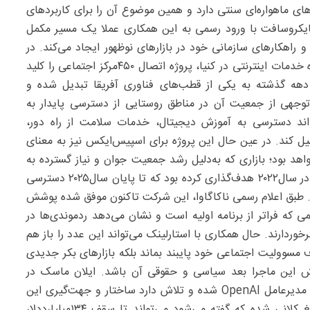
های ماهواره‌ای سنتی دارد و همین موضوع آن را برای کاربردهای
ایکروسافت با ورود رسمی به این همکاری عملا یک مسیر مکمل
ارهای آموزشی آنلاین و راهکارهای سازمانی خود در بازارهای نوظهور ایجاد می‌کند. در
نخستین گام اجرایی، این دو شرکت به‌همراه یک ارائه‌دهنده خدمات اینترنتی در کنیا، پروژه اتصال ۴۵۰‌مرکز اجتماعی را کلید
دهه گذشته به یکی از قطب‌های فناوری آفریقا تبدیل شده و
توجهی از جمعیت آن در مناطق روستایی از دسترسی پایدار به
واند دسترسی به آموزش دیجیتال، خدمات سلامت از راه دور،
سهیل کند. در عین حال این پروژه برای اسپیس‌ایکس نیز به معنای
واهد بود؛ بازاری که به‌دلیل رشد جمعیت جوان و نیاز گسترده به
زیرساخت، اهمیت راهبردی بالایی دارد.مایکروسافت پیشتر در سال‌۲۰۲۲ هدف‌گذاری کرده بود که تا پایان سال‌۲۰۲۵ دسترسی
 جهان فراهم کند. طبق اعلام رسمی ناکاگاوا، این شرکت تاکنون موفق شده پوشش
ن نفر گسترش دهد؛ رقمی که فراتر از برنامه اولیه است و نشان می‌دهد ردموندی‌ها در
وردارند. حال همکاری با استارلینک می‌تواند این عدد را باز هم
 مسوولیت اجتماعی خود پایبند بماند بلکه بازارهای بکر جدیدی
ش این ماجرا بعد سیاسی و حقوقی آن باشد. ایلان ماسک در
ماه‌های اخیر وارد یک جدال حقوقی پرحاشیه با سم آلتمن، مدیرعامل OpenAI شده و تلاش دارد ساختار و جهت‌گیری این
نهاد را به چالش بکشد. او حتی خواستار بازپس‌گیری مبالغ کلانی شده که گفته می‌شود می‌تواند تا سقف ۱۳۴‌میلیارددلار