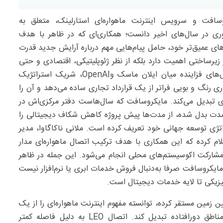
سافت و سرویس اینترنت ماهواره‌ای استارلینک، متعلق به
اوری در سال‌های اخیر دانست؛ همکاری‌ای که در ظاهر با هدف
ای عمیق‌تر خود، حامل پیام‌هایی مهم درباره آرایش جدید قدرت
 زیرساختی اهمیت دارد بلکه از نظر ژئوپلیتیکی، اقتصادی و حتی
حقوقی نیز قابل تحلیل است به‌ویژه آنکه همزمان با تنش‌های فزاینده میان ایلان ماسک وOpenAI، شریک استراتژیک
رنگ و بویی فراتر از یک قرارداد تجاری ساده می‌دهد و آن را
 تبدیل می‌کند. مایکروسافت که سال‌هاست دفتر مرکزی‌اش در
لندمدت بدل شده، از مدت‌ها پیش پروژه کاهش شکاف دیجیتالی را
تژی توسعه جهانی خود تعریف کرده است. ملانی ناکاگاوا، مدیر
م کرده که این همکاری با هدف ترکیب اتصال ماهواره‌ای مدار
عه‌محور و مشارکت اکوسیستم‌های محلی انجام می‌شود. این جمله در ظاهر
مایکروسافت صرفا به‌دنبال فروش خدمات ابری یا نرم‌افزار نیست
یزیکی تا لایه خدمات دیجیتال است.
ین زمین مستقر کرده، توانسته مفهوم اینترنت ماهواره‌ای را از یک
سرویس محدود و گران‌قیمت به یک راهکار عملی برای مناطق دورافتاده تبدیل کند. اتصال LEO به دلیل فاصله کمتر