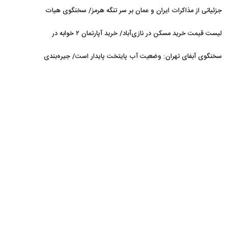
می‌شود
جزئیاتی از مذاکرات ایران و عمان بر سر تنگه هرمز/ سخنگوی هیات
رئیسه مجلس: بیانیه‌ای شامل تصحیح مسیر تردد دریایی در تنگه، در
لیست قیمت خرید مسکن در نازی‌آباد/ خرید آپارتمان ۲ خوابه در
آستانه نهایی شدن است
این منطقه چقدر سرمایه نیاز دارد؟ + جدول مردادماه ۱۴۰۵
سخنگوی آبفای تهران: وضعیت آب پایتخت پایدار است/ جیره‌بندی
نداریم