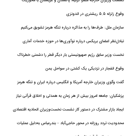
نشست وزیران خارجه مصر، ترکیه، پاکستان و عربستان با محوریت
تحولات منطقه
وقوع زلزله ۵.۵ ریشتری در اندونزی
سازمان ملل: طرف‌ها را به مذاکره درباره تنگه هرمز تشویق می‌کنیم
تبادل‌نظر اعضای بریکس درباره نوآوری‌ها در حوزه خدمات آماری
نخست وزیر سابق رژیم صهیونیستی بار دیگر قطر را دشمنی خطرناک
توصیف کرد
وقوع انفجار در نزدیکی یک کشتی در سواحل یمن
گفت وگوی وزیران خارجه آمریکا و انگلیس درباره ایران و تنگه هرمز
پزشکیان: جامعه امروز بیش از هر زمان به همدلی و اخلاق قرآنی نیاز
دارد
ایجاد بازار مشترک در دستور کار نشست نخست‌وزیران اتحادیه اقتصادی
اوراسیا
محدودیت تردد روزانه در محور حاجی‌آباد – بندرعباس به‌دلیل عملیات
جاده‌ای