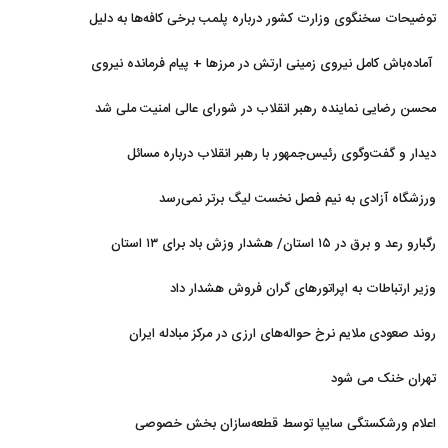
توضیحات سخنگوی وزارت کشور درباره پلمب برخی کافه‌ها به دلیل
بی‌حجابی
آماده‌باش کامل نیروی زمینی ارتش در مرزها + پیام فرمانده نیروی
زمینی ارتش
محسن رضایی نماینده رهبر انقلاب در شورای عالی امنیت ملی شد
دیدار و گفت‌وگوی رئیس‌جمهور با رهبر انقلاب درباره مسائل
اقتصادی و نظامی کشور
ورزشگاه آزادی به نیم فصل نخست لیگ برتر نمی‌رسد
رگبارو رعد و برق در ۱۵ استان/ هشدار وزش باد برای ۱۳ استان‌
وزیر ارتباطات به اپراتورهای گران فروش هشدار داد
روند صعودی ملایم نرخ حواله‌های ارزی در مرکز مبادله ایران
تهران خنک می شود
اعلام ورشکستگی سایپا توسط قطعه‌سازان بخش خصوصی