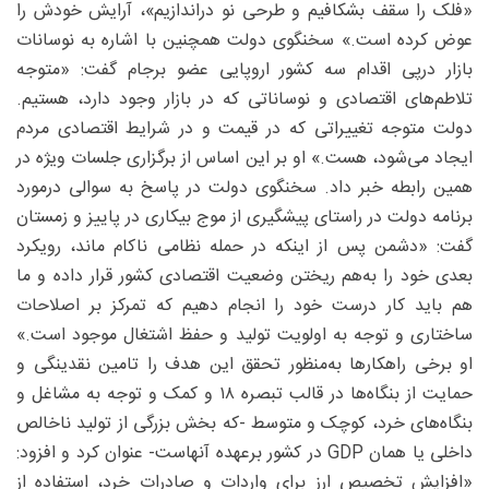
«فلک را سقف بشکافیم و طرحی نو دراندازیم»، آرایش خودش را
عوض کرده است.» سخنگوی دولت همچنین با اشاره به نوسانات
بازار درپی اقدام سه کشور اروپایی عضو برجام گفت: «متوجه
تلاطم‌های اقتصادی و نوساناتی که در بازار وجود دارد، هستیم.
دولت متوجه تغییراتی که در قیمت و در شرایط اقتصادی مردم
ایجاد می‌شود، هست.» او بر این اساس از برگزاری جلسات ویژه در
همین رابطه خبر داد. سخنگوی دولت در پاسخ به سوالی درمورد
برنامه دولت در راستای پیشگیری از موج بیکاری در پاییز و زمستان
گفت: «دشمن پس از اینکه در حمله نظامی ناکام ماند، رویکرد
بعدی خود را به‌هم ریختن وضعیت اقتصادی کشور قرار داده و ما
هم باید کار درست خود را انجام دهیم که تمرکز بر اصلاحات
ساختاری و توجه به اولویت تولید و حفظ اشتغال موجود است.»
او برخی راهکارها به‌منظور تحقق این هدف را تامین نقدینگی و
حمایت از بنگاه‌ها در قالب تبصره ۱۸ و کمک و توجه به مشاغل و
بنگاه‌های خرد، کوچک و متوسط -که بخش بزرگی از تولید ناخالص
داخلی یا همان GDP در کشور برعهده آنهاست- عنوان کرد و افزود:
«افزایش تخصیص ارز برای واردات و صادرات خرد، استفاده از