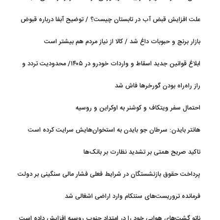
جریان دارد
علت افزایش قبض آب در تابستان چیست؟ / توضیح آبفا درباره قبوض
آب
بازار برنج و حبوبات داغ شد / کالا از نیاز مردم هم بیشتر است
ابلاغ قوانین جدید اسقاط و واردات خودرو در ۱۴۰۵/ محدودیت تردد و
سوخت‌رسانی به فرسوده‌ها
راز راه‌راه بودن گورخرها فاش شد
احتمال سفر ویتکاف و کوشنر به اوکراین و روسیه
هانتر بایدن: سرطان جو بایدن به استخوان‌هایش سرایت کرده است
تاکید صریح همتی بر تشدید نظارت بر بانک‌ها
پرداخت حقوق بازنشستگان در شرایط فعلی فشار مالی سنگینی بر دولت
دارد
فرمانده تروریست‌های سنتکام وارد اراضی اشغالی شد
ناتو گشت‌های هوایی خود را در امتداد جنوب روسیه افزایش داده است