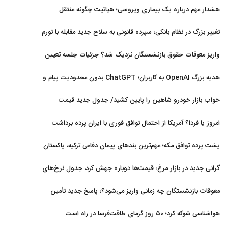
افزایش یافت
هشدار مهم درباره یک بیماری ویروسی؛ هپاتیت چگونه منتقل
می‌شود؟
تغییر بزرگ در نظام بانکی؛ سپرده قانونی به سلاح جدید مقابله با تورم
تبدیل شد
واریز معوقات حقوق بازنشستگان نزدیک شد؟ جزئیات جلسه تعیین
تکلیف مطالبات
هدیه بزرگ OpenAI به کاربران؛ ChatGPT بدون محدودیت پیام و
با مدل جدید می‌آید
خواب بازار خودرو شاهین را پایین کشید/ جدول جدید قیمت
شاهین در مرداد
امروز یا فردا؟ آمریکا از احتمال توافق فوری با ایران پرده برداشت
پشت پرده توافق مکه؛ مهم‌ترین بندهای پیمان دفاعی ترکیه، پاکستان
و عربستان
گرانی جدید در بازار مرغ؛ قیمت‌ها دوباره جهش کرد، جدول نرخ‌های
جدید
معوقات بازنشستگان چه زمانی واریز می‌شود؟؛ پاسخ جدید تأمین
اجتماعی
هواشناسی شوکه کرد؛ ۵۰ روز گرمای طاقت‌فرسا در راه است