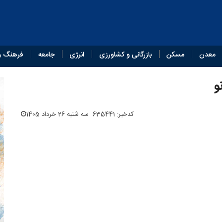
معدن
مسکن
بازرگانی و کشاورزی
انرژی
جامعه
فرهنگ و
و
کدخبر: 635441
سه شنبه 26 خرداد 1405