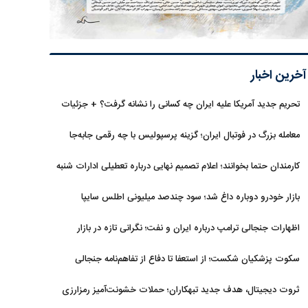
آخرین اخبار
تحریم جدید آمریکا علیه ایران چه کسانی را نشانه گرفت؟ + جزئیات
معامله بزرگ در فوتبال ایران؛ گزینه پرسپولیس با چه رقمی جابه‌جا
شد؟
کارمندان حتما بخوانند؛ اعلام تصمیم نهایی درباره تعطیلی ادارات شنبه
بازار خودرو دوباره داغ شد؛ سود چندصد میلیونی اطلس سایپا
اظهارات جنجالی ترامپ درباره ایران و نفت؛ نگرانی تازه در بازار
انرژی
سکوت پزشکیان شکست؛ از استعفا تا دفاع از تفاهم‌نامه جنجالی
ثروت دیجیتال، هدف جدید تبهکاران؛ حملات خشونت‌آمیز رمزارزی