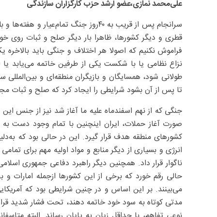
علی‌محمد نمازی،عضو ارشد حزب کارگزاران سازندگی
سرانجام پس از قریب به ۴۰روز جنگ تمام‌عی
قطری و دیگر کشورها، ظاهرا بار دیگر صلح و ثبات روی خ
فراموش نکنیم که اصولا هر اختلاف و جنگی باید بالاخره یک
نزاع نظامی یا با شکست یکی از طرفین خاتمه می‌یابد ی
طولانی شود، همسایگان و بازیگران منطقه‌ای و بین‌المللی س
تا پس از آن بشود شرایطی را ایجاد کرد که صلح و ثبات مجدد
جنگی که از نهم اسفندماه علیه ما آغاز شد نیز از جنس این 
صورت آغاز حملات، ایران اینچنین با تمام وجود دست به دفا
کشورهای منطقه هدف قرار گیرد. این در حالی بود که به‌دلی
انرژی و بسیاری از دیگر منابع و مواد اولیه مهم برای تمامی
ناگوار قرار داد. همچنین دیگر راهبرد دفاعی جمهوری اسلامی
حالی رقم خورد که برخی از این کشورها ازجمله امارات و 
می‌بینند. بر این اساس و در چنین شرایطی بود که آمریکایی‌
مدتی کوتاه به سود خود خاتمه دهند، تحت فشار شدید قرار 
نوعی تفاهم، با حداقل زیان به پایان رساند. البته متاسف