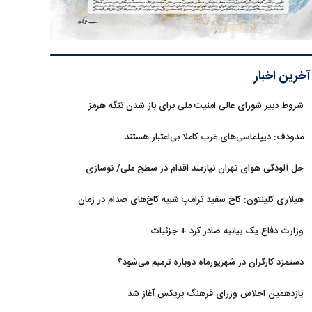
آخرین اخبار
شروط دبیر شورای عالی امنیت ملی برای باز شدن تنگه هرمز
مدودف: دیپلماسی‌های غرب کاملا بی‌اعتبار هستند
حل آلودگی هوای تهران نیازمند اقدام در سطح ملی/ نوسازی
حمل‌ونقل و کنترل بارگذاری‌هادراولویت
هیلاری کلینتون: کاخ سفید ترامپ شبیه کاخ‌های صدام در زمان
سقوط است
وزارت دفاع یک بیانیه صادر کرد + جزئیات
دستمزد کارگران در شهریورماه دوباره ترمیم می‌شود؟
یازدهمین اجلاس وزرای فرهنگ بریکس آغاز شد