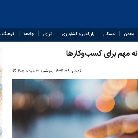
معدن
مسکن
بازرگانی و کشاورزی
انرژی
جامعه
فرهنگ و
کدخبر: 634178
پنجشنبه 21 خرداد 1405