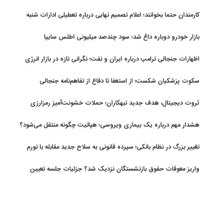
کارمندان حتما بخوانند؛ اعلام تصمیم نهایی درباره تعطیلی ادارات شنبه
بازار خودرو دوباره داغ شد؛ سود چندصد میلیونی اطلس سایپا
اظهارات جنجالی ترامپ درباره ایران و نفت؛ نگرانی تازه در بازار انرژی
سکوت پزشکیان شکست؛ از استعفا تا دفاع از تفاهم‌نامه جنجالی
ثروت دیجیتال، هدف جدید تبهکاران؛ حملات خشونت‌آمیز رمزارزی
افزایش یافت
هشدار مهم درباره یک بیماری ویروسی؛ هپاتیت چگونه منتقل می‌شود؟
تغییر بزرگ در نظام بانکی؛ سپرده قانونی به سلاح جدید مقابله با تورم
تبدیل شد
واریز معوقات حقوق بازنشستگان نزدیک شد؟ جزئیات جلسه تعیین
تکلیف مطالبات