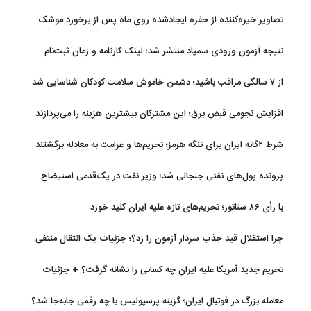
تصاویر خیره‌کننده از حفره ایجادشده روی ماه پس از برخورد موشک
فالکون ۹
نتیجه آزمون ورودی سمپاد منتشر شد؛ لینک کارنامه و زمان ثبت‌نام
از ۷ سالگی مراقب باشید؛ دشمن خاموش سلامت کودکان شناسایی شد
افزایش نجومی قبض برق؛ این مشترکان بیشترین هزینه را می‌پردازند
شرط ۲گانه ایران برای تنگه هرمز؛ تحریم‌ها و غرامت به معادله برگشتند
پرونده پول‌های نفتی جنجالی شد؛ وزیر نفت در یک‌قدمی استیضاح
با رأی ۸۶ سناتور؛ تحریم‌های تازه علیه ایران کلید خورد
چرا استقلال قید جذب سردار آزمون را زد؟؛ جزئیات یک انتقال منتفی
تحریم جدید آمریکا علیه ایران چه کسانی را نشانه گرفت؟ + جزئیات
معامله بزرگ در فوتبال ایران؛ گزینه پرسپولیس با چه رقمی جابه‌جا شد؟