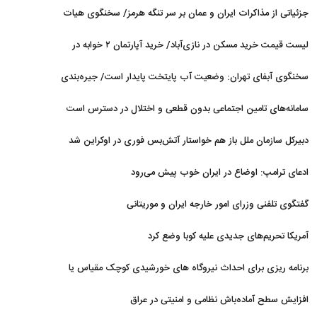
می‌شود
جزئیاتی از مذاکرات ایران و عمان بر سر تنگه هرمز/ سخنگوی هیات
رئیسه مجلس: بیانیه‌ای شامل تصحیح مسیر تردد دریایی در تنگه، در
لیست قیمت خرید مسکن در نازی‌آباد/ خرید آپارتمان ۲ خوابه در
آستانه نهایی شدن است
این منطقه چقدر سرمایه نیاز دارد؟ + جدول مردادماه ۱۴۰۵
سخنگوی آبفای تهران: وضعیت آب پایتخت پایدار است/ جیره‌بندی
نداریم
سامانه‌های تامین اجتماعی بدون قطعی و اختلال در دسترس است
دبیرکل سازمان ملل باز هم خواستار آتش‌بس فوری در اوکراین شد
ادعای ترامپ: اوضاع در ایران خوب پیش می‌رود
گفتگوی تلفنی وزرای امور خارجه ایران و موریتانی
آمریکا تحریم‌های جدیدی علیه کوبا وضع کرد
برنامه ریزی برای احداث نیروگاه های خورشیدی کوچک مقیاس یا
شناور روی آب در مازندران
افزایش سطح آماده‌باش نظامی و امنیتی در عراق