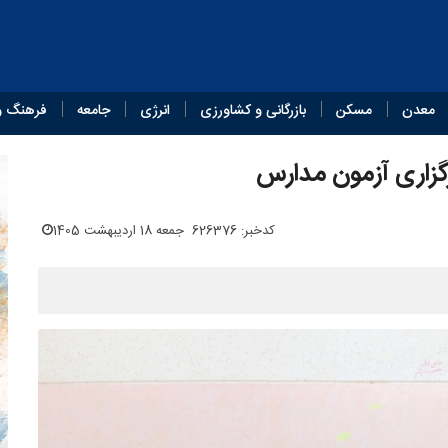
معدن
مسکن
بازرگانی و کشاورزی
انرژی
جامعه
فرهنگ و
رگزاری آزمون مدارس
کدخبر: 626376
جمعه 18 اردیبهشت 1405