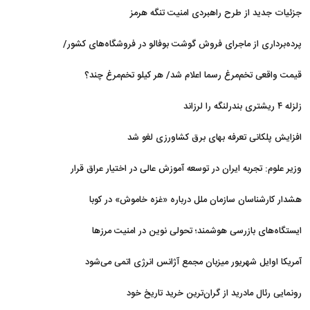
جزئیات جدید از طرح راهبردی امنیت تنگه هرمز
پرده‌برداری از ماجرای فروش گوشت بوفالو در فروشگاه‌های کشور/
گوشت بوفالو از کجا وارد می‌شود؟/ هر کیلو بوفالو با چه قیمتی به
قیمت واقعی تخم‌مرغ رسما اعلام شد/ هر کیلو تخم‌مرغ چند؟
فروش می‌رود؟
زلزله ۴ ریشتری بندرلنگه را لرزاند
افزایش پلکانی تعرفه بهای برق کشاورزی لغو شد
وزیر علوم: تجربه ایران در توسعه آموزش عالی در اختیار عراق قرار
می‌گیرد
هشدار کارشناسان سازمان ملل درباره «غزه‌ خاموش» در کوبا
ایستگاه‌های بازرسی هوشمند؛ تحولی نوین در امنیت مرزها
آمریکا اوایل شهریور میزبان مجمع آژانس انرژی اتمی می‌شود
رونمایی رئال مادرید از گران‌ترین خرید تاریخ خود