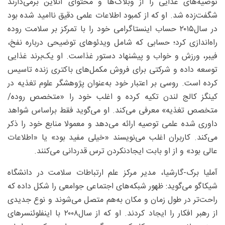
توصیه‌های غذایی را از وبلاگ‌ها و محتوای آنلاین برمی‌دارند
شگفت‌زده شد. او که از کمبود اطلاعات علمی دقیق ناامید شده بود
در سال‌۲۰۱۵ حساب اینستاگرامی خود را با تمرکز بر سلامت روده
راه‌اندازی کرد؛ حسابی که شامل ویدئوهای توضیحی درباره نفخ،
فیبر، ورزش و خواب و پیشنهاد دستور غذاست. او یک‌برند غذایی
توسعه داده و شرکتی برای فروش مکمل‌های باکتری زنده تاسیس
کرده است. روسی بر اعتبار خود به‌عنوان پژوهشگر علوم تغذیه در
کینگز کالج لندن تکیه کرده و اغلب خود را «متخصص روده/
متخصص تغذیه» معرفی می‌کند. او می‌گوید فقط براساس شواهد
داوری ‌شده علمی توصیه ارائه می‌دهد و معمولا منابع خود را ذکر
می‌کند. کاربران اغلب می‌نویسند «خیلی مفید بود» یا «اطلاعات
عالی بود» و از او بابت ایجادنکردن ترس قدردانی می‌کنند.
آملیا برک-گارشیا، مدیر مرکز علم ارتباطات سلامت در دانشگاه
شیکاگو می‌گوید: ظهور شبکه‌های اجتماعی جوامعی را شکل داده که
راحت‌تر در طول زمان و مکان به‌هم متصل می‌شوند و نوع جدیدی
از رهبر افکار را ایجاد کردند. او که از سال۲۰۰۸ با اینفلوئنسرهای