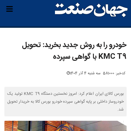
خودرو را به روش جدید بخرید: تحویل
KMC T9 با گواهی سپرده
کدخبر: 581000
سه شنبه 4 آذر 1404
بورس کالای ایران اعلام کرد: امروز نخستین دستگاه KMC T9 تولید یک
خودروساز داخلی بر پایه گواهی سپرده خودرو بورس کالا به خریدار تحویل
شد.