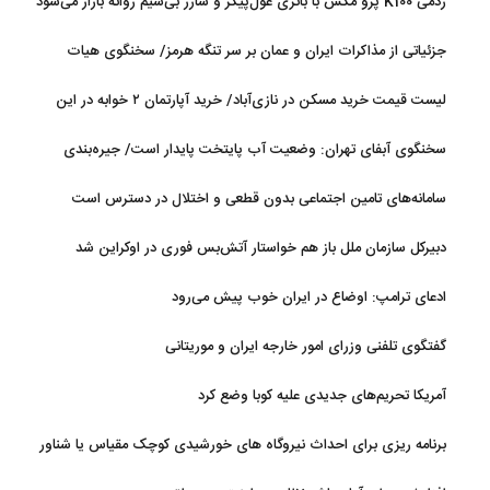
ردمی K100 پرو مکس با باتری غول‌پیکر و شارژ بی‌سیم روانه بازار می‌شود
جزئیاتی از مذاکرات ایران و عمان بر سر تنگه هرمز/ سخنگوی هیات
رئیسه مجلس: بیانیه‌ای شامل تصحیح مسیر تردد دریایی در تنگه، در
لیست قیمت خرید مسکن در نازی‌آباد/ خرید آپارتمان ۲ خوابه در این
آستانه نهایی شدن است
منطقه چقدر سرمایه نیاز دارد؟ + جدول مردادماه ۱۴۰۵
سخنگوی آبفای تهران: وضعیت آب پایتخت پایدار است/ جیره‌بندی
نداریم
سامانه‌های تامین اجتماعی بدون قطعی و اختلال در دسترس است
دبیرکل سازمان ملل باز هم خواستار آتش‌بس فوری در اوکراین شد
ادعای ترامپ: اوضاع در ایران خوب پیش می‌رود
گفتگوی تلفنی وزرای امور خارجه ایران و موریتانی
آمریکا تحریم‌های جدیدی علیه کوبا وضع کرد
برنامه ریزی برای احداث نیروگاه های خورشیدی کوچک مقیاس یا شناور
روی آب در مازندران