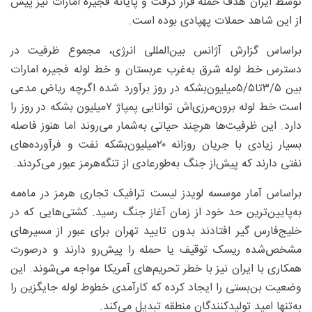
توسط ایران هدف حمله قرار گرفت و پایانه فجیره امارات نیز پیش
از این شاهد حملات پهپادی بوده است.
براساس گزارش آژانس بین‌المللی انرژی، مجموع ظرفیت در
دسترس خط لوله شرق به‌غرب عربستان و خط لوله فجیره امارات
بین ۵/‏‏۳تا۵/‏‏۵‌میلیون‌بشکه در روز برآورد شده اگرچه ریاض مدعی
است خط لوله برون‌مرزی‌اش توانایی پمپاژ ۷‌میلیون بشکه در روز را
دارد. این ظرفیت‌ها هرچند حیاتی به‌شمار می‌روند اما هنوز فاصله
بسیار زیادی با جریان روزانه ۲۰‌میلیون‌بشکه نفت و فرآورده‌های
نفتی دارند که پیش‌از جنگ به‌طورعادی از تنگه‌هرمز عبور می‌کردند.
براساس آمار موسسه لویدز لیست ترافیک تجاری هرمز در ماه‌مه
به‌پایین‌ترین حد خود از زمان آغاز جنگ رسید. کشتی‌هایی که در
خلیج‌فارس گیر افتادند بدون تایید تهران برای عبور از مسیرهای
مشخص‌شده ریسک توقیف یا حمله را پیش‌رو دارند و درصورت
همکاری با ایران نیز با خطر تحریم‌های آمریکا مواجه می‌شوند. این
وضعیت بن‌بستی را ایجاد کرده که کارآمدی خطوط لوله جایگزین را
به‌تنها امید تولیدکنندگان منطقه تبدیل می‌کند.