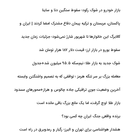
سازمان بورس
بازار خودرو در شوک رکود؛ سقوط سنگین دنا و ساینا
پاکستان، عربستان و ترکیه پیمان دفاع مشترک امضا کردند | ایران و
اسرائیل در سایه پیمان جدید منطقه‌ای
کالابرگ این خانوارها تا شهریور شارژ نمی‌شود؛ جزئیات زمان جدید
سقوط یورو در بازار ارز؛ قیمت دلار ۱۸۷ هزار تومان شد
شوک جدید به بازار طلا؛ نیم‌سکه ۹۵.۵ میلیون شد+جدول
معامله بزرگ بر سر تنگه هرمز ؛ توافقی که به تصمیم واشنگتن وابسته
است
آخرین وضعیت جوی ترافیکی جاده چالوس و هراز+محورهای مسدود
بازار طلا اوج گرفت، اما یک مانع بزرگ باقی مانده است
برنده واقعی جنگ ایران چه کسی بود؟
هشدار هواشناسی برای تهران و البرز؛ رگبار و رعدوبرق در راه است