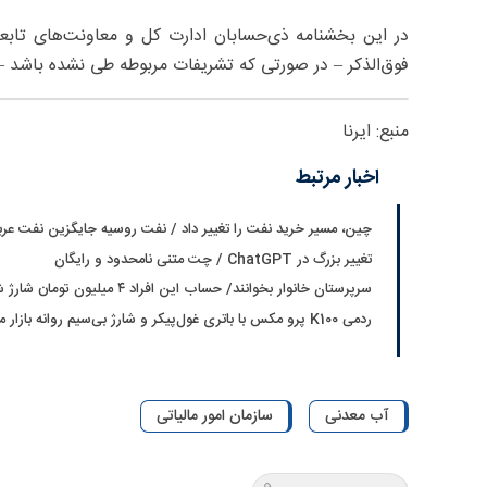
در این بخشنامه ذی‌حسابان ادارت کل و معاونت‌های تابعه س
فوق‌الذکر – در صورتی که تشریفات مربوطه طی نشده باشد – 
منبع: ایرنا
اخبار مرتبط
چین، مسیر خرید نفت را تغییر داد / نفت روسیه جایگزین نفت عر
تغییر بزرگ در ChatGPT / چت متنی نامحدود و رایگان
سرپرستان خانوار بخوانند/ حساب این افراد ۴ میلیون تومان شارژ شد
ردمی K100 پرو مکس با باتری غول‌پیکر و شارژ بی‌سیم روانه بازار می‌شود
آب معدنی
سازمان امور مالیاتی