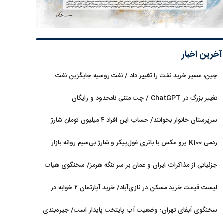
آخرین اخبار
چین، مسیر خرید نفت را تغییر داد / نفت روسیه جایگزین نفت
عربستان شد
تغییر بزرگ در ChatGPT / چت متنی نامحدود و رایگان
سرپرستان خانوار بخوانند/ حساب این افراد ۴ میلیون تومان شارژ
شد
ردمی K100 پرو مکس با باتری غول‌پیکر و شارژ بی‌سیم روانه بازار
می‌شود
جزئیاتی از مذاکرات ایران و عمان بر سر تنگه هرمز/ سخنگوی هیات
رئیسه مجلس: بیانیه‌ای شامل تصحیح مسیر تردد دریایی در تنگه، در
لیست قیمت خرید مسکن در نازی‌آباد/ خرید آپارتمان ۲ خوابه در
آستانه نهایی شدن است
این منطقه چقدر سرمایه نیاز دارد؟ + جدول مردادماه ۱۴۰۵
سخنگوی آبفای تهران: وضعیت آب پایتخت پایدار است/ جیره‌بندی