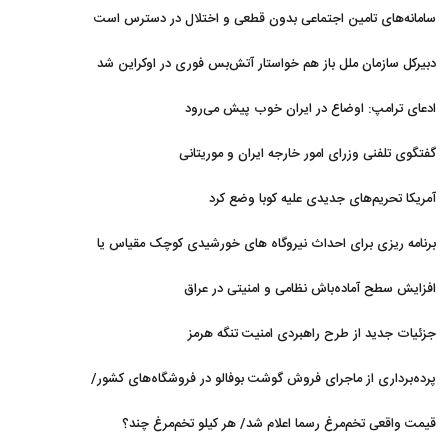
نداریم
سامانه‌های تامین اجتماعی بدون قطعی و اختلال در دسترس است
دبیرکل سازمان ملل باز هم خواستار آتش‌بس فوری در اوکراین شد
ادعای ترامپ: اوضاع در ایران خوب پیش می‌رود
گفتگوی تلفنی وزرای امور خارجه ایران و موریتانی
آمریکا تحریم‌های جدیدی علیه کوبا وضع کرد
برنامه ریزی برای احداث نیروگاه های خورشیدی کوچک مقیاس یا
شناور روی آب در مازندران
افزایش سطح آماده‌باش نظامی و امنیتی در عراق
جزئیات جدید از طرح راهبردی امنیت تنگه هرمز
پرده‌برداری از ماجرای فروش گوشت بوفالو در فروشگاه‌های کشور/
گوشت بوفالو از کجا وارد می‌شود؟/ هر کیلو بوفالو با چه قیمتی به
قیمت واقعی تخم‌مرغ رسما اعلام شد/ هر کیلو تخم‌مرغ چند؟
فروش می‌رود؟