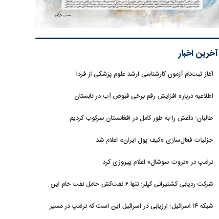
آخرین اخبار
آغاز ثبت‌نام‌ آزمون کارشناسی ارشد علوم پزشکی از فردا
اطلاعیه درباره افزایش رقم برخی قبوض آب در تابستان
طالبان: داعش را به طور کامل در افغانستان سرکوب کردیم
جزئیات فعال‌سازی «کیف پول ایران» اعلام شد
ترامپ در «تروث سوشال» اعلام پیروزی کرد
شرکت ردیابی کشتیرانی کپلر: تنها ۶ نفت‌کش حامل نفت خام این
هفته از تنگه هرمز خارج شدند
شبکه ۱۴ اسرائیل: ارزیابی در اسرائیل این است که ترامپ در مسیر