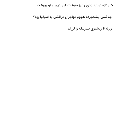
خبر تازه درباره زمان واریز معوقات فروردین و اردیبهشت
بازنشستگان تامین اجتماعی
چه کسی پشت‌پرده هجوم مهاجران مراکشی به اسپانیا بود؟
زلزله ۴ ریشتری بندرلنگه را لرزاند