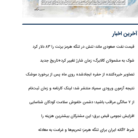
آخرین اخبار
قیمت نفت صعودی ماند؛ تنش در تنگه هرمز برنت را ۸۳ دلار کرد
شوک به مشمولان کالابرگ؛ زمان شارژ تغییر کرد+تاریخ جدید
تصاویر خیره‌کننده از حفره ایجادشده روی ماه پس از برخورد موشک
فالکون ۹
نتیجه آزمون ورودی سمپاد منتشر شد؛ لینک کارنامه و زمان ثبت‌نام
از ۷ سالگی مراقب باشید؛ دشمن خاموش سلامت کودکان شناسایی
شد
افزایش نجومی قبض برق؛ این مشترکان بیشترین هزینه را
می‌پردازند
شرط ۲گانه ایران برای تنگه هرمز؛ تحریم‌ها و غرامت به معادله