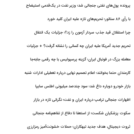
برگشتند
پرونده پول‌های نفتی جنجالی شد؛ وزیر نفت در یک‌قدمی استیضاح
با رأی ۸۶ سناتور؛ تحریم‌های تازه علیه ایران کلید خورد
چرا استقلال قید جذب سردار آزمون را زد؟؛ جزئیات یک انتقال
منتفی
تحریم جدید آمریکا علیه ایران چه کسانی را نشانه گرفت؟ + جزئیات
معامله بزرگ در فوتبال ایران؛ گزینه پرسپولیس با چه رقمی جابه‌جا
شد؟
کارمندان حتما بخوانند؛ اعلام تصمیم نهایی درباره تعطیلی ادارات شنبه
بازار خودرو دوباره داغ شد؛ سود چندصد میلیونی اطلس سایپا
اظهارات جنجالی ترامپ درباره ایران و نفت؛ نگرانی تازه در بازار
انرژی
سکوت پزشکیان شکست؛ از استعفا تا دفاع از تفاهم‌نامه جنجالی
ثروت دیجیتال، هدف جدید تبهکاران؛ حملات خشونت‌آمیز رمزارزی