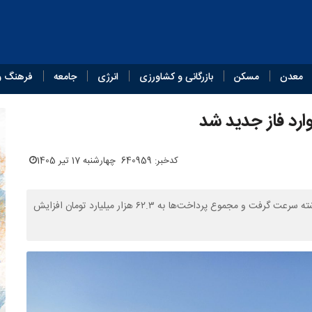
معدن
مسکن
بازرگانی و کشاورزی
انرژی
جامعه
فرهنگ و
ارد فاز جدید شد
کدخبر: 640959
چهارشنبه 17 تیر 1405
روند پرداخت مطالبات گندم‌کاران با واریز ۱۲.۲ همت در چهار روز گذشته سرعت گرفت و مجموع پرداخت‌ها به ۶۲.۳ هزار میلیارد تومان افزایش