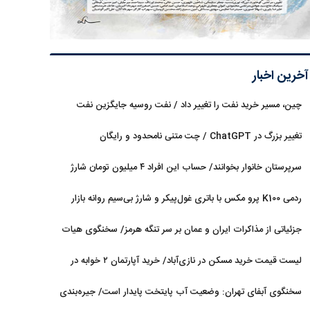
آخرین اخبار
چین، مسیر خرید نفت را تغییر داد / نفت روسیه جایگزین نفت
عربستان شد
تغییر بزرگ در ChatGPT / چت متنی نامحدود و رایگان
سرپرستان خانوار بخوانند/ حساب این افراد ۴ میلیون تومان شارژ
شد
ردمی K100 پرو مکس با باتری غول‌پیکر و شارژ بی‌سیم روانه بازار
می‌شود
جزئیاتی از مذاکرات ایران و عمان بر سر تنگه هرمز/ سخنگوی هیات
رئیسه مجلس: بیانیه‌ای شامل تصحیح مسیر تردد دریایی در تنگه، در
لیست قیمت خرید مسکن در نازی‌آباد/ خرید آپارتمان ۲ خوابه در
آستانه نهایی شدن است
این منطقه چقدر سرمایه نیاز دارد؟ + جدول مردادماه ۱۴۰۵
سخنگوی آبفای تهران: وضعیت آب پایتخت پایدار است/ جیره‌بندی