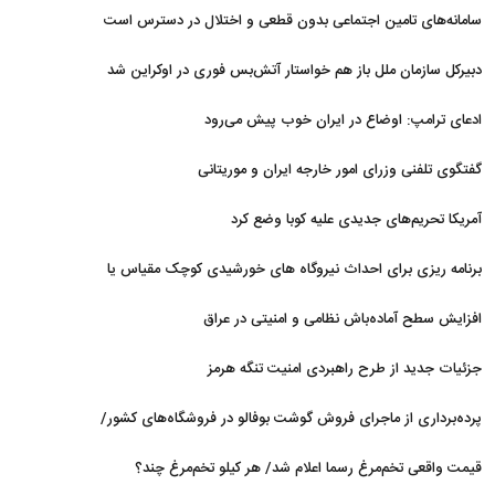
نداریم
سامانه‌های تامین اجتماعی بدون قطعی و اختلال در دسترس است
دبیرکل سازمان ملل باز هم خواستار آتش‌بس فوری در اوکراین شد
ادعای ترامپ: اوضاع در ایران خوب پیش می‌رود
گفتگوی تلفنی وزرای امور خارجه ایران و موریتانی
آمریکا تحریم‌های جدیدی علیه کوبا وضع کرد
برنامه ریزی برای احداث نیروگاه های خورشیدی کوچک مقیاس یا
شناور روی آب در مازندران
افزایش سطح آماده‌باش نظامی و امنیتی در عراق
جزئیات جدید از طرح راهبردی امنیت تنگه هرمز
پرده‌برداری از ماجرای فروش گوشت بوفالو در فروشگاه‌های کشور/
گوشت بوفالو از کجا وارد می‌شود؟/ هر کیلو بوفالو با چه قیمتی به
قیمت واقعی تخم‌مرغ رسما اعلام شد/ هر کیلو تخم‌مرغ چند؟
فروش می‌رود؟