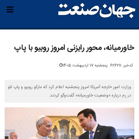
خاورمیانه، محور رایزنی امروز روبیو با پاپ
کدخبر: 626211
پنجشنبه 17 اردیبهشت 1405
وزارت امور خارجه آمریکا امروز پنجشنبه اعلام کرد که مارکو روبیو و پاپ لئو
در رم درباره «وضعیت خاورمیانه» گفت‌وگو کردند.