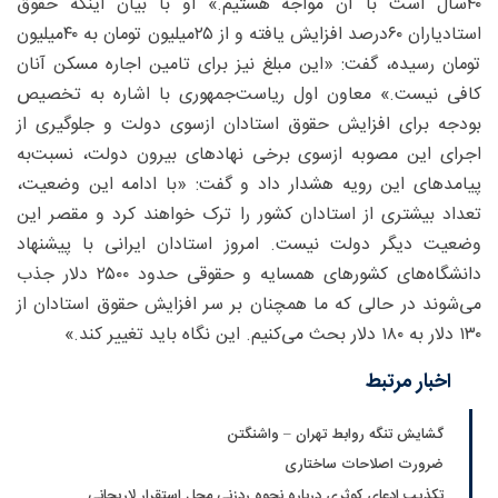
۴۰سال است با آن مواجه هستیم.» او با بیان اینکه حقوق
استادیاران ۶۰‌درصد افزایش یافته و از ۲۵‌میلیون تومان به ۴۰‌میلیون
تومان رسیده، گفت: «این مبلغ نیز برای تامین اجاره مسکن آنان
کافی نیست.» معاون اول ریاست‌جمهوری با اشاره به تخصیص
بودجه برای افزایش حقوق استادان ازسوی دولت و جلوگیری از
اجرای این مصوبه ازسوی برخی نهادهای بیرون دولت، نسبت‌به
پیامدهای این رویه هشدار داد و گفت: «با ادامه این وضعیت،
تعداد بیشتری از استادان کشور را ترک خواهند کرد و مقصر این
وضعیت دیگر دولت نیست. امروز استادان ایرانی با پیشنهاد
دانشگاه‌های کشورهای همسایه و حقوقی حدود ۲۵۰۰ دلار جذب
می‌شوند در حالی که ما همچنان بر سر افزایش حقوق استادان از
۱۳۰ دلار به ۱۸۰ دلار بحث می‌کنیم. این نگاه باید تغییر کند.»
اخبار مرتبط
گشایش تنگه روابط تهران – واشنگتن
ضرورت اصلاحات ساختاری
تکذیب ادعای کوثری درباره نحوه ردزنی محل استقرار لاریجانی