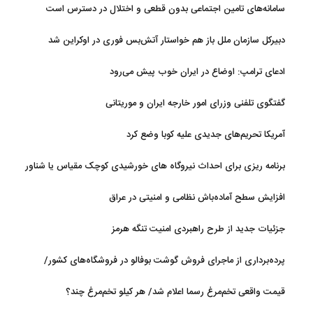
سامانه‌های تامین اجتماعی بدون قطعی و اختلال در دسترس است
دبیرکل سازمان ملل باز هم خواستار آتش‌بس فوری در اوکراین شد
ادعای ترامپ: اوضاع در ایران خوب پیش می‌رود
گفتگوی تلفنی وزرای امور خارجه ایران و موریتانی
آمریکا تحریم‌های جدیدی علیه کوبا وضع کرد
برنامه ریزی برای احداث نیروگاه های خورشیدی کوچک مقیاس یا شناور
روی آب در مازندران
افزایش سطح آماده‌باش نظامی و امنیتی در عراق
جزئیات جدید از طرح راهبردی امنیت تنگه هرمز
پرده‌برداری از ماجرای فروش گوشت بوفالو در فروشگاه‌های کشور/
گوشت بوفالو از کجا وارد می‌شود؟/ هر کیلو بوفالو با چه قیمتی به فروش
قیمت واقعی تخم‌مرغ رسما اعلام شد/ هر کیلو تخم‌مرغ چند؟
می‌رود؟