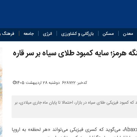
معدن
مسکن
بازرگانی و کشاورزی
انرژی
جامعه
فرهنگ و
ه هرمز؛ سایه کمبود طلای سیاه بر سر قاره
کدخبر: 628722
دوشنبه 28 اردیبهشت 1405
ه کمبود فیزیکی طلای سیاه در بازار، احتمالا تا پایان ماه جاری میلادی، بر
، جِف کیوری، از مدیران اجرایی بورس کالای Abaxx، می‌گوید که کسری فیزیکی می‌تواند «هر لحظه» به اروپا