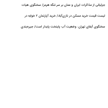
می‌شود
جزئیاتی از مذاکرات ایران و عمان بر سر تنگه هرمز/ سخنگوی هیات
رئیسه مجلس: بیانیه‌ای شامل تصحیح مسیر تردد دریایی در تنگه، در
لیست قیمت خرید مسکن در نازی‌آباد/ خرید آپارتمان ۲ خوابه در
آستانه نهایی شدن است
این منطقه چقدر سرمایه نیاز دارد؟ + جدول مردادماه ۱۴۰۵
سخنگوی آبفای تهران: وضعیت آب پایتخت پایدار است/ جیره‌بندی
نداریم