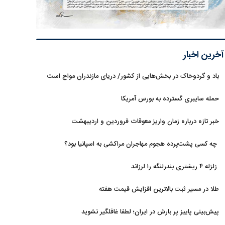
آخرین اخبار
باد و گردوخاک در بخش‌هایی از کشور/ دریای مازندران مواج است
حمله سایبری گسترده به بورس آمریکا
خبر تازه درباره زمان واریز معوقات فروردین و اردیبهشت
بازنشستگان تامین اجتماعی
چه کسی پشت‌پرده هجوم مهاجران مراکشی به اسپانیا بود؟
زلزله ۴ ریشتری بندرلنگه را لرزاند
طلا در مسیر ثبت بالاترین افزایش قیمت هفته
پیش‌بینی پاییز پر بارش در ایران؛ لطفا غافلگیر نشوید