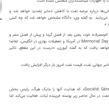
ت یا اظهارات سیاستگذاران منعکس نشده است.
رانی‌ها درباره عرضه نفت با کاهش ذخایر تشدید خواهد شد و
ش می‌یابند. به گفته وی، «آنگاه مشخص خواهد شد که چه کسی
.»
ای کم‌مصرف» خود، یعنی بعد از فصل گرما و پیش از فصل سفر و
رانندگی، قرار دارد. اما با نزدیک شدن تعطیلات روز یادبود/ Memorial Day در آمریکا و تعطیلات بهاری در انگلیس، تقاضا
واهد یافت که به گفته کیوری، «درست در این مقطع، تاثیر
ایر جهانی نفت، قیمت نفت امروز بار دیگر افزایش یافت.
به گفته تحلیلگران بانک فرانسوی «سوسیته ژنرال/ Société Générale» که هدایت آنها را مایک هِیگ، رئیس بخش
نفت در حال حاضر زیر پوسته‌ فریبنده ثبات، فعالیت می‌کند اما