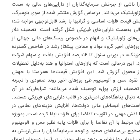
ا ناشی از چرخش سرمایه‌گذاران از دارایی‌های مالی به سمت
ئوپلیتیک می‌دانند. براساس گزارش منتشر شده از سوی بلومبرگ،
یش قیمت فلزات اساسی و گرانبها با رشد قابل‌توجهی مواجه شد؛
الی به‌سمت دارایی‌های فیزیکی شکل گرفته است. تضعیف دلار
نش‌های ژئوپلیتیک و ابهام در خصوص ریسک‌های مالی جهانی از
 روزهای اخیر گروه مواد و معادن پیشتاز رشد در شاخص گسترده
سهام آسیا و اقیانوسیه بودند. دراین‌میان سهام شرکت «کره‌زینک» در بورس سئول تا ۱۴‌درصد افزایش یافت و سهام شرکت
انگهای رشد ۱۰‌درصدی را ثبت کرد. این درحالی است که بازارهای استرالیا و هند به‌دلیل تعطیلات
ز معمول گزارش شد. این افزایش قیمت‌ها همراستا با جهش
ا، نقره، مس و آلومینیوم طی روزهای اخیر روند صعودی را تجربه
ه تضعیف ارزش پول» توصیف شده می‌دانند؛ شرایطی‌که در آن
به دنبال پناهگاه‌های امن‌تری در قالب دارایی‌های فیزیکی هستند.
است‌های انبساطی مالی دولت‌ها، افزایش هزینه‌های نظامی در
نقش مهمی در تقویت تقاضا برای فلزات ایفا کرده است. به‌ویژه
مرتبط با آن تقاضا را برای فلزات پایه نظیر مس و آلومینیوم
طوح بی‌سابقه‌ای صعود و توجه سرمایه‌گذاران را بیش‌ازپیش به
ارزیابی‌ها نشان می‌دهد سهام معدنی در آسیا همچنان ازمنظر