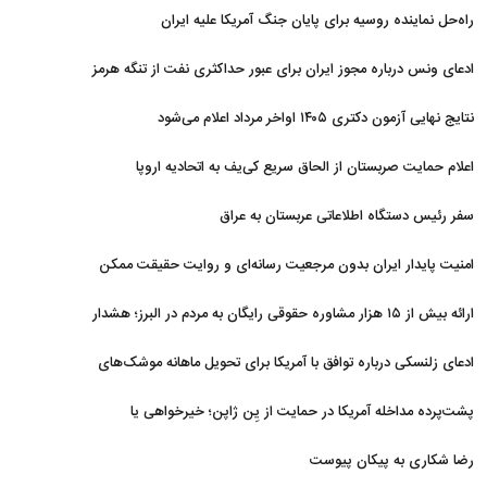
است
راه‌حل نماینده روسیه برای پایان جنگ آمریکا علیه ایران
ادعای ونس درباره مجوز ایران برای عبور حداکثری نفت از تنگه هرمز
نتایج نهایی آزمون دکتری ۱۴۰۵ اواخر مرداد اعلام می‌شود
اعلام حمایت صربستان از الحاق سریع کی‌یف به اتحادیه اروپا
سفر رئیس دستگاه اطلاعاتی عربستان به عراق
امنیت پایدار ایران بدون مرجعیت رسانه‌ای و روایت حقیقت ممکن
نیست
ارائه بیش از ۱۵ هزار مشاوره حقوقی رایگان به مردم در البرز؛ هشدار
به فعالیت وکیل بلاگرها
ادعای زلنسکی درباره توافق با آمریکا برای تحویل ماهانه موشک‌های
رهگیر
پشت‌پرده مداخله آمریکا در حمایت از یِن ژاپن؛ خیرخواهی یا
خودخواهی؟
رضا شکاری به پیکان پیوست