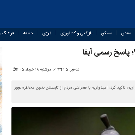
معدن
مسکن
بازرگانی و کشاورزی
انرژی
جامعه
فرهنگ و
؛ پاسخ رسمی آبفا
کدخبر: 633425
دوشنبه 18 خرداد 1405
اریم، تاکید کرد: امیدواریم با همراهی مردم از تابستان بدون مخاطره عبور