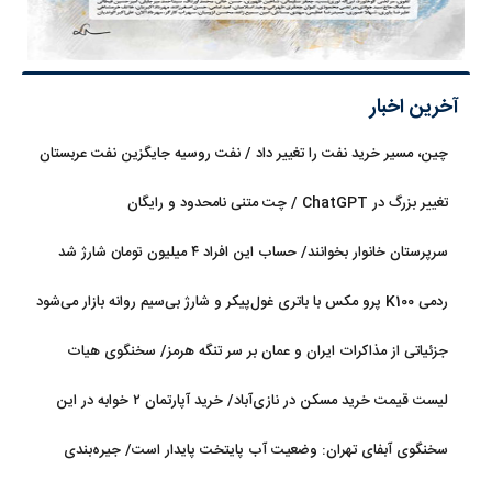
آخرین اخبار
چین، مسیر خرید نفت را تغییر داد / نفت روسیه جایگزین نفت عربستان
شد
تغییر بزرگ در ChatGPT / چت متنی نامحدود و رایگان
سرپرستان خانوار بخوانند/ حساب این افراد ۴ میلیون تومان شارژ شد
ردمی K100 پرو مکس با باتری غول‌پیکر و شارژ بی‌سیم روانه بازار می‌شود
جزئیاتی از مذاکرات ایران و عمان بر سر تنگه هرمز/ سخنگوی هیات
رئیسه مجلس: بیانیه‌ای شامل تصحیح مسیر تردد دریایی در تنگه، در
لیست قیمت خرید مسکن در نازی‌آباد/ خرید آپارتمان ۲ خوابه در این
آستانه نهایی شدن است
منطقه چقدر سرمایه نیاز دارد؟ + جدول مردادماه ۱۴۰۵
سخنگوی آبفای تهران: وضعیت آب پایتخت پایدار است/ جیره‌بندی
نداریم