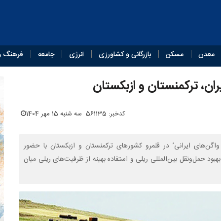
معدن
مسکن
بازرگانی و کشاورزی
انرژی
جامعه
فرهنگ و
ان، ترکمنستان و ازبکستان
کدخبر: 561135
سه شنبه 15 مهر 1404
اگن‌های ایرانی’ در قلمرو کشورهای ترکمنستان و ازبکستان با حضور
ود حمل‌ونقل بین‌المللی ریلی و استفاده بهینه از ظرفیت‌های ریلی میان