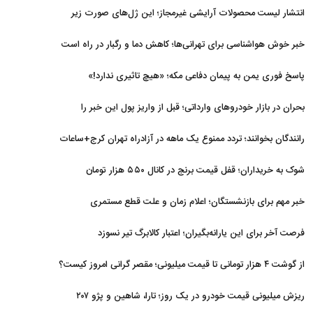
عربستان و پاکستان
انتشار لیست محصولات آرایشی غیرمجاز؛ این ژل‌های صورت زیر
ذره‌بین
خبر خوش هواشناسی برای تهرانی‌ها؛ کاهش دما و رگبار در راه است
پاسخ فوری یمن به پیمان دفاعی مکه؛ «هیچ تاثیری ندارد!»
بحران در بازار خودروهای وارداتی؛ قبل از واریز پول این خبر را
بخوانید
رانندگان بخوانند؛ تردد ممنوع یک ماهه در آزادراه تهران کرج+ساعات
شوک به خریداران؛ قفل قیمت برنج در کانال ۵۵۰ هزار تومان
خبر مهم برای بازنشستگان؛ اعلام زمان و علت قطع مستمری
فرصت آخر برای این یارانه‌بگیران؛ اعتبار کالابرگ تیر نسوزد
از گوشت ۴ هزار تومانی تا قیمت میلیونی؛ مقصر گرانی امروز کیست؟
ریزش میلیونی قیمت خودرو در یک روز؛ تارا، شاهین و پژو ۲۰۷