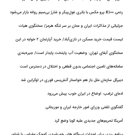
ردمی K100 پرو مکس با باتری غول‌پیکر و شارژ بی‌سیم روانه بازار می‌شود
جزئیاتی از مذاکرات ایران و عمان بر سر تنگه هرمز/ سخنگوی هیات
رئیسه مجلس: بیانیه‌ای شامل تصحیح مسیر تردد دریایی در تنگه، در
لیست قیمت خرید مسکن در نازی‌آباد/ خرید آپارتمان ۲ خوابه در این
آستانه نهایی شدن است
منطقه چقدر سرمایه نیاز دارد؟ + جدول مردادماه ۱۴۰۵
سخنگوی آبفای تهران: وضعیت آب پایتخت پایدار است/ جیره‌بندی
نداریم
سامانه‌های تامین اجتماعی بدون قطعی و اختلال در دسترس است
دبیرکل سازمان ملل باز هم خواستار آتش‌بس فوری در اوکراین شد
ادعای ترامپ: اوضاع در ایران خوب پیش می‌رود
گفتگوی تلفنی وزرای امور خارجه ایران و موریتانی
آمریکا تحریم‌های جدیدی علیه کوبا وضع کرد
برنامه ریزی برای احداث نیروگاه های خورشیدی کوچک مقیاس یا شناور