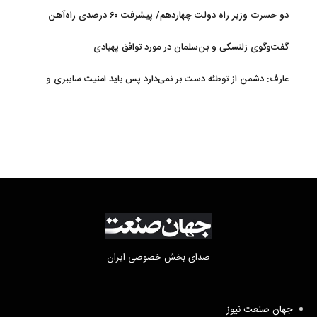
بسیج مستضعفین سپاه پاسداران
دو حسرت وزیر راه دولت چهاردهم/ پیشرفت ۶۰ درصدی راه‌آهن
چابهار-زاهدان
گفت‌وگوی زلنسکی و بن‌سلمان در مورد توافق پهپادی
عارف: دشمن از توطئه دست بر نمی‌دارد پس باید امنیت سایبری و
پدافند غیرعامل را ارتقا داد
صدای بخش خصوصی ایران
جهان صنعت نیوز