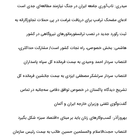
قدردانی دارد
میدری: تاب‌آوری جامعه ایران در جنگ نیازمند مطالعه‌ای جدی است
ادعای مضحک ترامپ برای دریافت غرامت در پی حملات تجاوزکارانه به
ایران!
ثبت رکورد جدید در نصب ترانسفورماتورهای نیروگاهی در کشور
هاشمی: بخش خصوصی، راه نجات کشور است/ مشارکت حداکثری،
اولویت ستاد ساماندهی فضای مجازی
انتصاب سردار احمد وحیدی به سِمت فرمانده کل سپاه پاسداران
انتصاب سردار سرلشکر مصطفی ایزدی به سِمت جانشین فرمانده کل
سپاه پاسداران
تشریح دیدگاه پاکستان در خصوص توافق دفاعی سه‌جانبه در تماس
اسحاق دار با عراقچی
گفت‌وگوی تلفنی وزیران خارجه ایران و آلمان
بهروزآذر: کسب‌وکارهای زنان باید بر مبنای «اقتصاد سبز» شکل بگیرد
انتصاب حجت‌الاسلام ‌والمسلمین حسین طائب به سِمت رئیس سازمان