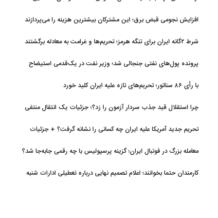
افزایش نجومی قبض برق؛ این مشترکان بیشترین هزینه را می‌پردازند
شرط ۲گانه ایران برای تنگه هرمز؛ تحریم‌ها و غرامت به معادله برگشتند
پرونده پول‌های نفتی جنجالی شد؛ وزیر نفت در یک‌قدمی استیضاح
با رأی ۸۶ سناتور؛ تحریم‌های تازه علیه ایران کلید خورد
چرا استقلال قید جذب سردار آزمون را زد؟؛ جزئیات یک انتقال منتفی
تحریم جدید آمریکا علیه ایران چه کسانی را نشانه گرفت؟ + جزئیات
معامله بزرگ در فوتبال ایران؛ گزینه پرسپولیس با چه رقمی جابه‌جا شد؟
کارمندان حتما بخوانند؛ اعلام تصمیم نهایی درباره تعطیلی ادارات شنبه