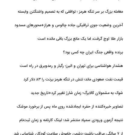
معامله بزرگ بر سر تنگه هرمز ؛ توافقی که به تصمیم واشنگتن وابسته
است
آخرین وضعیت جوی ترافیکی جاده چالوس و هراز+محورهای مسدود
بازار طلا اوج گرفت، اما یک مانع بزرگ باقی مانده است
برنده واقعی جنگ ایران چه کسی بود؟
هشدار هواشناسی برای تهران و البرز؛ رگبار و رعدوبرق در راه است
قیمت نفت صعودی ماند؛ تنش در تنگه هرمز برنت را ۸۳ دلار کرد
شوک به مشمولان کالابرگ؛ زمان شارژ تغییر کرد+تاریخ جدید
تصاویر خیره‌کننده از حفره ایجادشده روی ماه پس از برخورد موشک
فالکون ۹
نتیجه آزمون ورودی سمپاد منتشر شد؛ لینک کارنامه و زمان ثبت‌نام
از ۷ سالگی مراقب باشید؛ دشمن خاموش سلامت کودکان شناسایی شد