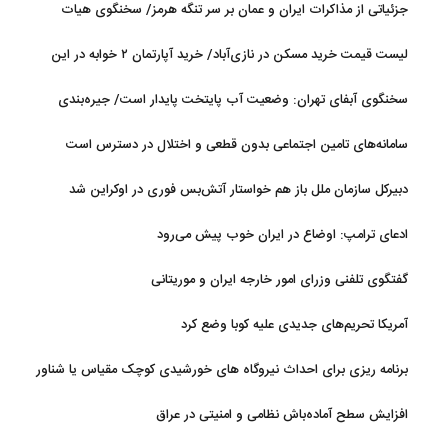
جزئیاتی از مذاکرات ایران و عمان بر سر تنگه هرمز/ سخنگوی هیات
رئیسه مجلس: بیانیه‌ای شامل تصحیح مسیر تردد دریایی در تنگه، در
لیست قیمت خرید مسکن در نازی‌آباد/ خرید آپارتمان ۲ خوابه در این
آستانه نهایی شدن است
منطقه چقدر سرمایه نیاز دارد؟ + جدول مردادماه ۱۴۰۵
سخنگوی آبفای تهران: وضعیت آب پایتخت پایدار است/ جیره‌بندی
نداریم
سامانه‌های تامین اجتماعی بدون قطعی و اختلال در دسترس است
دبیرکل سازمان ملل باز هم خواستار آتش‌بس فوری در اوکراین شد
ادعای ترامپ: اوضاع در ایران خوب پیش می‌رود
گفتگوی تلفنی وزرای امور خارجه ایران و موریتانی
آمریکا تحریم‌های جدیدی علیه کوبا وضع کرد
برنامه ریزی برای احداث نیروگاه های خورشیدی کوچک مقیاس یا شناور
روی آب در مازندران
افزایش سطح آماده‌باش نظامی و امنیتی در عراق