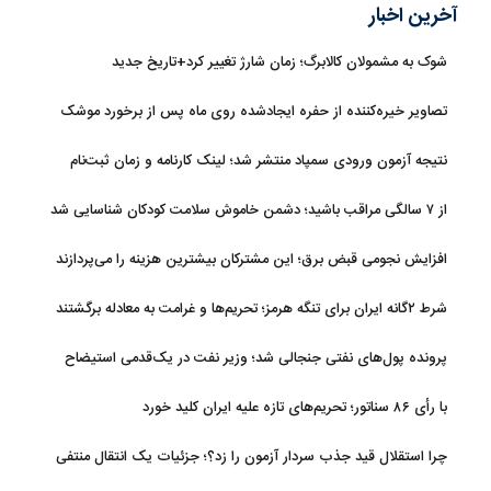
آخرین اخبار
شوک به مشمولان کالابرگ؛ زمان شارژ تغییر کرد+تاریخ جدید
تصاویر خیره‌کننده از حفره ایجادشده روی ماه پس از برخورد موشک
فالکون ۹
نتیجه آزمون ورودی سمپاد منتشر شد؛ لینک کارنامه و زمان ثبت‌نام
از ۷ سالگی مراقب باشید؛ دشمن خاموش سلامت کودکان شناسایی شد
افزایش نجومی قبض برق؛ این مشترکان بیشترین هزینه را می‌پردازند
شرط ۲گانه ایران برای تنگه هرمز؛ تحریم‌ها و غرامت به معادله برگشتند
پرونده پول‌های نفتی جنجالی شد؛ وزیر نفت در یک‌قدمی استیضاح
با رأی ۸۶ سناتور؛ تحریم‌های تازه علیه ایران کلید خورد
چرا استقلال قید جذب سردار آزمون را زد؟؛ جزئیات یک انتقال منتفی