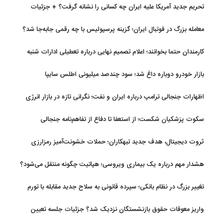
تحریم جدید آمریکا علیه ایران چه کسانی را نشانه گرفت؟ + جزئیات
معامله بزرگ در فوتبال ایران؛ گزینه پرسپولیس با چه رقمی جابه‌جا شد؟
کارمندان حتما بخوانند؛ اعلام تصمیم نهایی درباره تعطیلی ادارات شنبه
بازار خودرو دوباره داغ شد؛ سود چندصد میلیونی اطلس سایپا
اظهارات جنجالی ترامپ درباره ایران و نفت؛ نگرانی تازه در بازار انرژی
سکوت پزشکیان شکست؛ از استعفا تا دفاع از تفاهم‌نامه جنجالی
ثروت دیجیتال، هدف جدید تبهکاران؛ حملات خشونت‌آمیز رمزارزی
افزایش یافت
هشدار مهم درباره یک بیماری ویروسی؛ هپاتیت چگونه منتقل می‌شود؟
تغییر بزرگ در نظام بانکی؛ سپرده قانونی به سلاح جدید مقابله با تورم
تبدیل شد
واریز معوقات حقوق بازنشستگان نزدیک شد؟ جزئیات جلسه تعیین