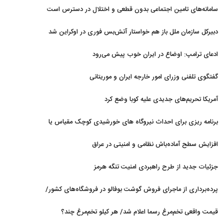
نداریم
سامانه‌های تامین اجتماعی بدون قطعی و اختلال در دسترس است
دبیرکل سازمان ملل باز هم خواستار آتش‌بس فوری در اوکراین شد
ادعای ترامپ: اوضاع در ایران خوب پیش می‌رود
گفتگوی تلفنی وزرای امور خارجه ایران و موریتانی
آمریکا تحریم‌های جدیدی علیه کوبا وضع کرد
برنامه ریزی برای احداث نیروگاه های خورشیدی کوچک مقیاس یا
شناور روی آب در مازندران
افزایش سطح آماده‌باش نظامی و امنیتی در عراق
جزئیات جدید از طرح راهبردی امنیت تنگه هرمز
پرده‌برداری از ماجرای فروش گوشت بوفالو در فروشگاه‌های کشور/
گوشت بوفالو از کجا وارد می‌شود؟/ هر کیلو بوفالو با چه قیمتی به
قیمت واقعی تخم‌مرغ رسما اعلام شد/ هر کیلو تخم‌مرغ چند؟
فروش می‌رود؟