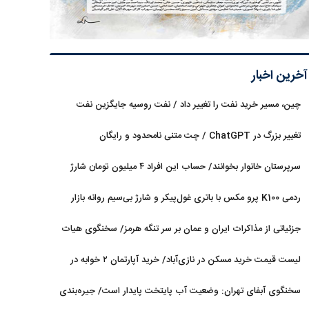
آخرین اخبار
چین، مسیر خرید نفت را تغییر داد / نفت روسیه جایگزین نفت
عربستان شد
تغییر بزرگ در ChatGPT / چت متنی نامحدود و رایگان
سرپرستان خانوار بخوانند/ حساب این افراد ۴ میلیون تومان شارژ
شد
ردمی K100 پرو مکس با باتری غول‌پیکر و شارژ بی‌سیم روانه بازار
می‌شود
جزئیاتی از مذاکرات ایران و عمان بر سر تنگه هرمز/ سخنگوی هیات
رئیسه مجلس: بیانیه‌ای شامل تصحیح مسیر تردد دریایی در تنگه، در
لیست قیمت خرید مسکن در نازی‌آباد/ خرید آپارتمان ۲ خوابه در
آستانه نهایی شدن است
این منطقه چقدر سرمایه نیاز دارد؟ + جدول مردادماه ۱۴۰۵
سخنگوی آبفای تهران: وضعیت آب پایتخت پایدار است/ جیره‌بندی