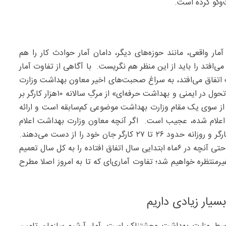
‌وگو کرده است.
آمار واقعی، مانند حوزه‌های دیگر، دامان آمار حوادث کار را هم
می‌افتد را باید از این منظر هم نگریست. با آگاهی از تفاوت آمار
ت اتفاق می‌افتد، به سراغ صحبت‌های اخیر معاون بهداشت وزارت
بهداشت می‌رویم؛ علیرضا رییسی در همایشی تحت عنوان «تحول در ایمنی و بهداشت حرفه‌ای» از مرگِ سالانه ۱۰هزار کارگر بر
ار از سوی یک مقام وزارت بهداشت موضوعی کم‌سابقه است و ارائه
ا اعلام شده، عجیب است. اگر آنچه معاون وزارت بهداشت اعلام
کرده را مبنا قرار دهیم، باید بگوییم که ماهانه بیش از ۸۰۰ کارگر و روزانه حدود ۲۶ تا ۲۷ کارگر جان خود را از دست می‌دهند.
اگر این آمار را با آمار رسمی سال گذشته مقایسه کنیم و اگر حتی آنچه در ۶ماه ابتدایی سال اتفاق افتاده را به کل سال تعمیم
ز – متوجه تفاوتی غیرمنتظره خواهیم شد؛ تفاوت آماری‌ای که تا به امروز اصلا مطرح
سیار زیادی داریم