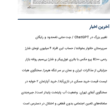
آخرین اخبار
تغییر بزرگ در ChatGPT / چت متنی نامحدود و رایگان
سرپرستان خانوار بخوانند/ حساب این افراد ۴ میلیون تومان شارژ
شد
ردمی K100 پرو مکس با باتری غول‌پیکر و شارژ بی‌سیم روانه بازار
می‌شود
جزئیاتی از مذاکرات ایران و عمان بر سر تنگه هرمز/ سخنگوی هیات
رئیسه مجلس: بیانیه‌ای شامل تصحیح مسیر تردد دریایی در تنگه، در
لیست قیمت خرید مسکن در نازی‌آباد/ خرید آپارتمان ۲ خوابه در
آستانه نهایی شدن است
این منطقه چقدر سرمایه نیاز دارد؟ + جدول مردادماه ۱۴۰۵
سخنگوی آبفای تهران: وضعیت آب پایتخت پایدار است/ جیره‌بندی
نداریم
سامانه‌های تامین اجتماعی بدون قطعی و اختلال در دسترس است