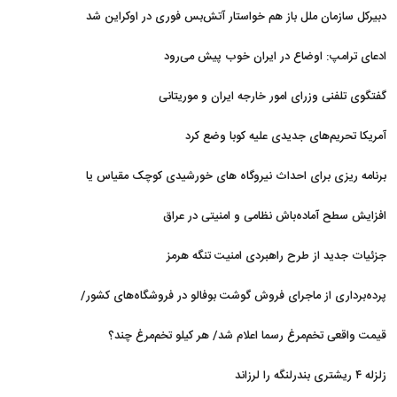
دبیرکل سازمان ملل باز هم خواستار آتش‌بس فوری در اوکراین شد
ادعای ترامپ: اوضاع در ایران خوب پیش می‌رود
گفتگوی تلفنی وزرای امور خارجه ایران و موریتانی
آمریکا تحریم‌های جدیدی علیه کوبا وضع کرد
برنامه ریزی برای احداث نیروگاه های خورشیدی کوچک مقیاس یا
شناور روی آب در مازندران
افزایش سطح آماده‌باش نظامی و امنیتی در عراق
جزئیات جدید از طرح راهبردی امنیت تنگه هرمز
پرده‌برداری از ماجرای فروش گوشت بوفالو در فروشگاه‌های کشور/
گوشت بوفالو از کجا وارد می‌شود؟/ هر کیلو بوفالو با چه قیمتی به
قیمت واقعی تخم‌مرغ رسما اعلام شد/ هر کیلو تخم‌مرغ چند؟
فروش می‌رود؟
زلزله ۴ ریشتری بندرلنگه را لرزاند