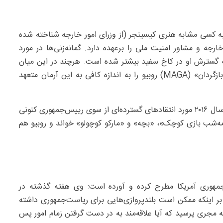
ا به کسی مشابه هنری کیسینجر (از وزرای امور خارجه شناخته شده
جه و مشاور امنیت ملی را برعهده دارد. گمانه‌زنی‌ها در مورد
ژه همزمان با نفوذ روبه گسترش او در کاخ سفید بیشتر شده است. هرچند در این میان
طرفداران ترامپ و وفاداران به شعار «عظمت را به آمریکا بازگردان» (MAGA) روبیو را به اندازه کافی به این آرمان متعهد
هیل یادآوری کرده است که روبیو به عنوان رقیب ترامپ در سال ۲۰۱۶ مورد انتقادهای گسترده‌ای از سوی رییس‌جمهوری کنونی
مه‌شب بازی کوچک»، «بچه» و «مارکو کوچولو» خواند و روبیو هم
جمهوری آمریکا مطرح کرده و آورده است: وی هفته گذشته در
بر اینکه ممکن است بلندپروازی‌هایی برای ریاست‌جمهوری داشته
مجری پرسید که آیا علاقه‌مند به در دست گرفتن زمام امور پس