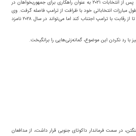
گلن یانگکین که به عنوان فرماندار ویرجینیا فعالیت می‌کند، پس از انتخابات ۲۰۲۱ به عنوان راهکاری برای جمهوریخواهان در
طول مبارزات انتخاباتی خود با ظرافت از ترامپ فاصله گرفت. وی
اگرچه از نامزدی ریاست‌جمهوری در سال ۲۰۲۴ خودداری کرد تا از رقابت با ترامپ اجتناب کند اما می‌تواند در سال ۲۰۲۸ نامزد
یز با رد نکردن این موضوع، گمانه‌زنی‌هایی را برانگیخت.
تن، در سمت فرماندار داکوتای جنوبی قرار داشت، از مدافعان