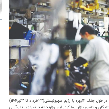
– وزارت صنعت، معدن و تجارت ایران (صمت) در طول جنگ ۱۲‌روزه با رژیم صهیونیستی(۲۳خرداد تا ۳تیر۱۴۰۴)
 و تنظیم بازار ایفا کرد. این وزارتخانه با تمرکز بر تاب‌آوری