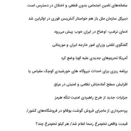
نداریم
سامانه‌های تامین اجتماعی بدون قطعی و اختلال در دسترس است
دبیرکل سازمان ملل باز هم خواستار آتش‌بس فوری در اوکراین شد
ادعای ترامپ: اوضاع در ایران خوب پیش می‌رود
گفتگوی تلفنی وزرای امور خارجه ایران و موریتانی
آمریکا تحریم‌های جدیدی علیه کوبا وضع کرد
برنامه ریزی برای احداث نیروگاه های خورشیدی کوچک مقیاس یا
شناور روی آب در مازندران
افزایش سطح آماده‌باش نظامی و امنیتی در عراق
جزئیات جدید از طرح راهبردی امنیت تنگه هرمز
پرده‌برداری از ماجرای فروش گوشت بوفالو در فروشگاه‌های کشور/
گوشت بوفالو از کجا وارد می‌شود؟/ هر کیلو بوفالو با چه قیمتی به
قیمت واقعی تخم‌مرغ رسما اعلام شد/ هر کیلو تخم‌مرغ چند؟
فروش می‌رود؟