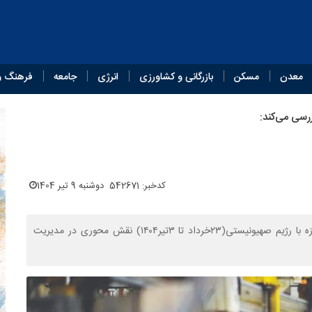
معدن
مسکن
بازرگانی و کشاورزی
انرژی
جامعه
فرهنگ و
کدخبر: 542671
دوشنبه 9 تیر 1404
وزارت صنعت، معدن و تجارت ایران (صمت) در طول جنگ ۱۲‌روزه با رژیم صهیونیستی(۲۳خرداد تا ۳تیر۱۴۰۴) نقش محوری در مدیریت