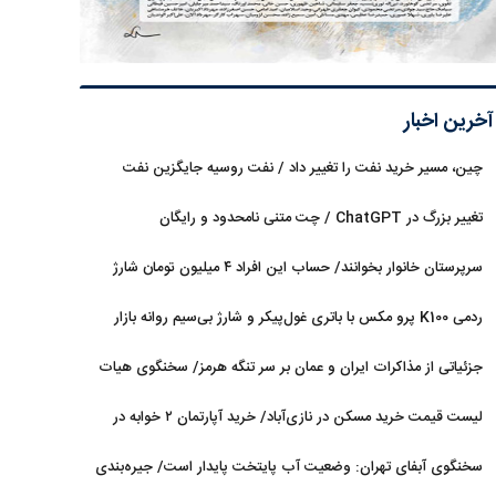
آخرین اخبار
چین، مسیر خرید نفت را تغییر داد / نفت روسیه جایگزین نفت
عربستان شد
تغییر بزرگ در ChatGPT / چت متنی نامحدود و رایگان
سرپرستان خانوار بخوانند/ حساب این افراد ۴ میلیون تومان شارژ
شد
ردمی K100 پرو مکس با باتری غول‌پیکر و شارژ بی‌سیم روانه بازار
می‌شود
جزئیاتی از مذاکرات ایران و عمان بر سر تنگه هرمز/ سخنگوی هیات
رئیسه مجلس: بیانیه‌ای شامل تصحیح مسیر تردد دریایی در تنگه، در
لیست قیمت خرید مسکن در نازی‌آباد/ خرید آپارتمان ۲ خوابه در
آستانه نهایی شدن است
این منطقه چقدر سرمایه نیاز دارد؟ + جدول مردادماه ۱۴۰۵
سخنگوی آبفای تهران: وضعیت آب پایتخت پایدار است/ جیره‌بندی