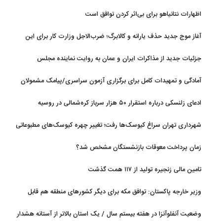
اظهارات نتانیاهو برای بی‌اثر کردن توافق است
آغاز موج جدید حذف یارانه و کالابرگ؛ ضرب‌الاجل وزارت کار برای این
افراد؛ اگر تا این تاریخ مراجعه نکنید
جزئیات جدید از مذاکرات ایران و عمان به روایت نماینده مجلس
آمادگی و تمهیدات کامل برای برگزاری آزمون سراسری/پیامک مشمولان
سهمیه جنگ جعلی است
ادعای زلنسکی درباره استقرار ۵۰ هزار سرباز کره‌شمالی در روسیه
شهرداری تهران سراغ کیوسک‌ها رفت؛ تغییر چهره کیوسک‌های مطبوعاتی
و گل‌وگیاه
زمان پرداخت معوقات بازنشستگان مشخص شد؟
تامین مالی زنجیره تولید از ۱۱۷ همت گذشت
وزیر خارجه پاکستان: توافق مکه برای دیگر کشورهای منطقه هم قابل
استفاده است
وضعیت آنفلوآنزا در هفته بیستم سال / یک استان بالاتر از آستانه هشدار